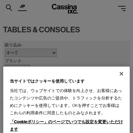
JP
.
TABLES & CONSOLES
PRODUCTS
SERVICES
PROJECTS
MAGAZINE
並べ替え：
当サイトではクッキーを使用しています
SUPPORT
当社では、ウェブサイトでの体験を向上させ、お客様にあっ
SHOPS
たコンテンツや広告のご提供や、トラフィックを分析するた
1
件あります
めにクッキーを使用しています。OKを押すことでお客様は
CATALOGUES
これらの利用条件に同意したものとみなされます。
PROFESSIONAL
「Cookieポリシー」のページでいつでも設定を変更いただけ
ます
ONLINE STORE
お問合せ