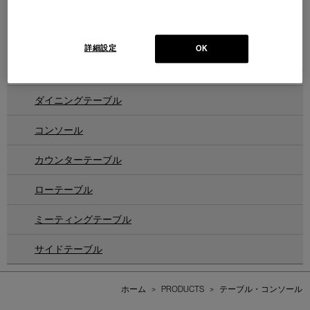
555 HAYAMA
ハヤマ キャビネット
Design : PATRICIA URQUIOLA
Cassina | Contemporary Collection
詳細設定
OK
1
件あります
ダイニングテーブル
コンソール
カウンターテーブル
ローテーブル
ミーティングテーブル
サイドテーブル
ホーム
>
PRODUCTS
>
テーブル・コンソール