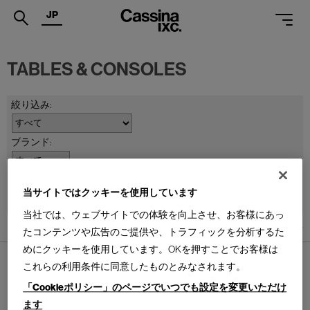
JP
.
TABLES & CONSOLES
PRODUCTS
SERVICES
PROJECTS
MAGAZINE
並べ替え：
当サイトではクッキーを使用しています
SUPPORT
当社では、ウェブサイトでの体験を向上させ、お客様にあっ
SHOPS
1
件あります
たコンテンツや広告のご提供や、トラフィックを分析するた
めにクッキーを使用しています。OKを押すことでお客様は
CATALOGUES
これらの利用条件に同意したものとみなされます。
PROFESSIONAL
「Cookieポリシー」のページでいつでも設定を変更いただけ
ます
ONLINE STORE
お問合せ