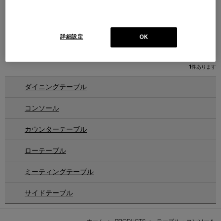
L26 VOLAGE bed
ヴォラージュ ベッド・サイドテ
ーブル
Design : PHILIPPE STARCK
詳細設定
OK
Cassina | Contemporary Collection
クィーン／キング
1
件あります
ダイニングテーブル
コンソール
カウンターテーブル
ローテーブル
ミーティングテーブル
サイドテーブル