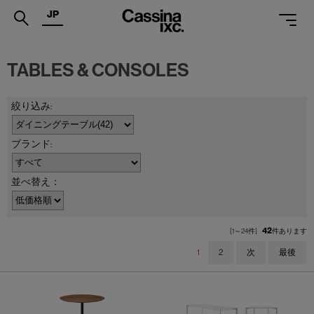
JP
.
TABLES & CONSOLES
PRODUCTS
SERVICES
PROJECTS
MAGAZINE
並べ替え：
SUPPORT
SHOPS
42
[1～24件]
件あります
1
2
次
最後
CATALOGUES
PROFESSIONAL
ONLINE STORE
お問合せ