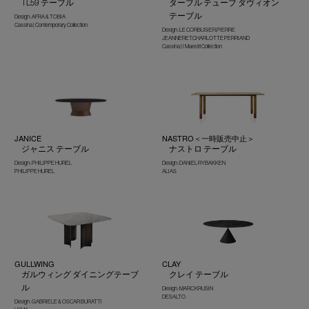
TL59 テーブル
ターブル テューブ ダヴィオン
テーブル
Design : AFRA & TOBIA
Cassina | Contemporary Collection
Design : LE CORBUSIER,PIERRE
JEANNERET,CHARLOTTE PERRIAND
Cassina | I Maestri Collection
JANICE
NASTRO＜一時販売中止＞
ジャニス テーブル
ナストロ テーブル
Design : PHILIPPE HUREL
Design : DANIEL RYBAKKEN
PHILIPPE HUREL
ALIAS
GULLWING
CLAY
ガルウィング ダイニングテーブ
クレイ テーブル
ル
Design : MARC KRUSIN
DESALTO
Design : GABRIELE & OSCAR BURATTI