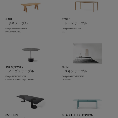
SAKI
TOGE
サキ テーブル
トーゲ テーブル
Design : PHILIPPE HUREL
Design : GAMFRATESI
PHILIPPE HUREL
IXC
194 9(NOVE)
SKIN
ノーヴェ テーブル
スキン テーブル
Design : PIERO LISSONI
Design : MARCO ACERBIS
Cassina | Contemporary Collection
DESALTO
059 TL59
6 TABLE TUBE D’AVION