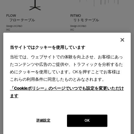
FLOW
RITMO
フロー テーブル
リトモ テーブル
Design : IXC R&D
Design : IXC R&D
IXC
IXC
当サイトではクッキーを使用しています
当社では、ウェブサイトでの体験を向上させ、お客様にあっ
たコンテンツや広告のご提供や、トラフィックを分析するた
FLOW large
AIR FRAME 3004 VO
めにクッキーを使用しています。OKを押すことでお客様は
フロー ラージ テーブル
エアーフレーム 3004 VO テーブ
これらの利用条件に同意したものとみなされます。
ル
Design : IXC R&D
IXC
Design : DAVID CHIPPERFIELD＋IXC. R&D
「Cookieポリシー」のページでいつでも設定を変更いただけ
IXC
ます
詳細設定
OK
HAL2 table
AIR FRAME 3002 table