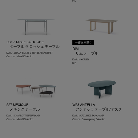
IXC
LC12 TABLE LA ROCHE
ターブル ラ ロッシュ テーブル
RIM
リム テーブル
Design : LE CORBUSIER,PIERRE JEANNERET
Cassina | I Maestri Collection
Design : IXC R&D
IXC
527 MEXIQUE
W53 ANTELLA
メキシク テーブル
アンテッラ テーブル/デスク
Design : CHARLOTTE PERRIAND
Design : KAZUHIDE TAKAHAMA
Cassina | I Maestri Collection
Cassina | Contemporary Collection