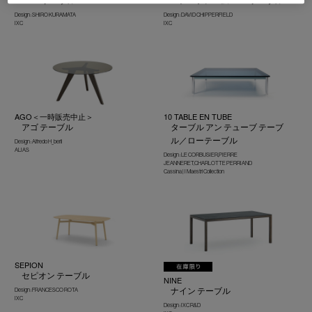
HAL2 テーブル
エアーフレーム 3002 テーブル
Design : SHIRO KURAMATA
Design : DAVID CHIPPERFIELD
IXC
IXC
AGO＜一時販売中止＞
10 TABLE EN TUBE
アゴ テーブル
ターブル アン テューブ テーブ
ル／ローテーブル
Design : Alfredo H_berli
ALIAS
Design : LE CORBUSIER,PIERRE
JEANNERET,CHARLOTTE PERRIAND
Cassina | I Maestri Collection
SEPION
セピオン テーブル
NINE
ナイン テーブル
Design : FRANCESCO ROTA
IXC
Design : IXC R&D