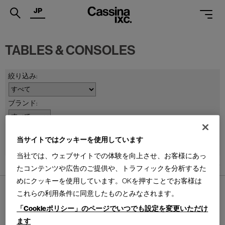
JP
.
TABLES & CONSOLES
PRODUCTS
SERVICES
PROJECTS
MAGAZINE
並べ替え：
当サイトではクッキーを使用しています
SUPPORT
当社では、ウェブサイトでの体験を向上させ、お客様にあっ
SHOPS
1
件あります
たコンテンツや広告のご提供や、トラフィックを分析するた
めにクッキーを使用しています。OKを押すことでお客様は
CATALOGUES
これらの利用条件に同意したものとみなされます。
PROFESSIONAL
「Cookieポリシー」のページでいつでも設定を変更いただけ
ます
ONLINE STORE
お問合せ