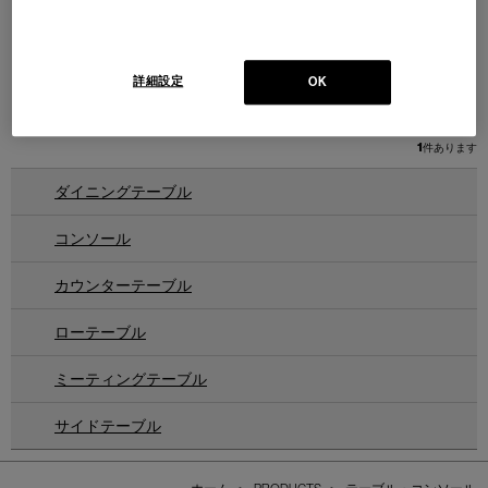
L26 VOLAGE bed
ヴォラージュ ベッド・サイドテ
ーブル
Design : PHILIPPE STARCK
詳細設定
OK
Cassina | Contemporary Collection
クィーン／キング
1
件あります
ダイニングテーブル
コンソール
カウンターテーブル
ローテーブル
ミーティングテーブル
サイドテーブル