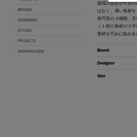
縦桟の意匠が中央の
BRANDS
はなく、薄い角材を
長円形の３種類。天
DESIGNERS
ット材の角材が十字
STYLING
素材を巧みに組み合
PROJECTS
Brand
WEB MAGAZINE
Designer
Size