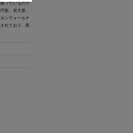
を掘っているので
は円形、長方形、
リカンウォールナ
用されており、異