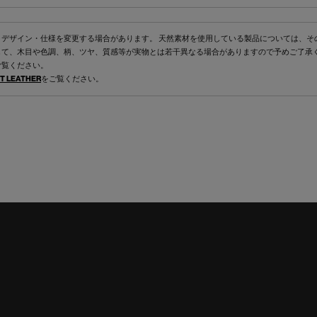
くデザイン・仕様を変更する場合があります。 天然素材を使用している製品については、そ
して、木目や色調、柄、ツヤ、質感等が実物とは若干異なる場合がありますので予めご了承
ご覧ください。
T LEATHER
をご覧ください。