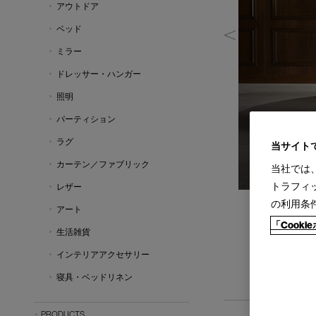
アウトドア
ベッド
ミラー
ドレッサー・ハンガー
照明
パーティション
ラグ
当サイト
カーテン／ファブリック
当社では
トラフィ
レザー
の利用条
アート
「Cook
生活雑貨
インテリアアクセサリー
寝具・ベッドリネン
PRODUCTS