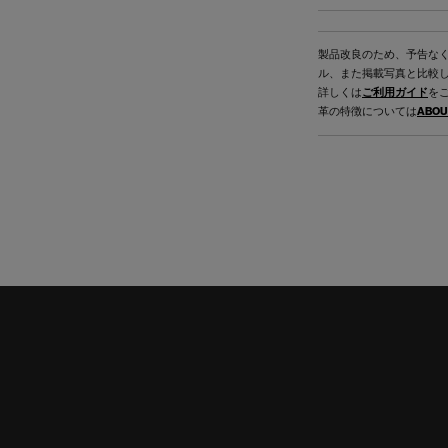
製品改良のため、予告な
ル、また掲載写真と比較
詳しくは
ご利用ガイド
を
革の特徴については
ABOU