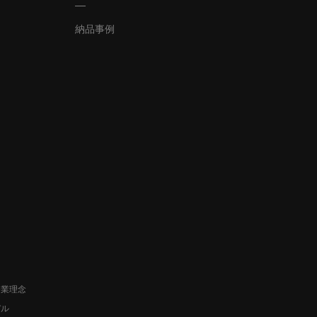
納品事例
企業理念
デル