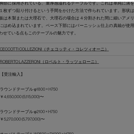
脚部に採用されている、重厚感溢れるテーブルです。これは単純に溝
１枚ずつ貼り付けるという手間をかけた方法で作られています。形状
板は木製または大理石で、大理石の場合は４分割された間に細いアメ
にはめ込まれています。ベース下部にはバーニッシュ仕上の真鍮が使
わせている点もこのテーブルの魅力です。
CECCOTTI COLLEZIONI（チェコッティ・コレツィオーニ）
ROBERTO LAZZERONI（ロベルト・ラッツェローニ）
【受注輸入】
ラウンドテーブル φ1800 × H750
￥4,650,000 (5,115,000)〜
ラウンドテーブル φ2100 × H750
￥5,270,000 (5,797,000)〜
オーバルテーブル W2500 × D1000 × H750