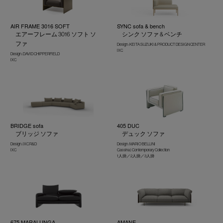
AIR FRAME 3016 SOFT
SYNC sofa & bench
エアーフレーム 3016 ソフト ソ
シンク ソファ & ベンチ
ファ
Design : KEITA SUZUKI & PRODUCT DESIGN CENTER
IXC
Design : DAVID CHIPPERFIELD
IXC
BRIDGE sofa
405 DUC
ブリッジ ソファ
デュック ソファ
Design : IXC R&D
Design : MARIO BELLINI
IXC
Cassina | Contemporary Collection
1人掛／2人掛／3人掛
675 MARALUNGA
AMANE