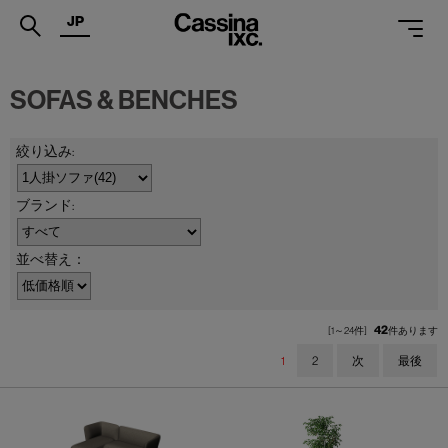
JP
.
SOFAS & BENCHES
PRODUCTS
SERVICES
PROJECTS
MAGAZINE
並べ替え：
SUPPORT
SHOPS
42
[1～24件]
件あります
1
2
次
最後
CATALOGUES
PROFESSIONAL
ONLINE STORE
お問合せ