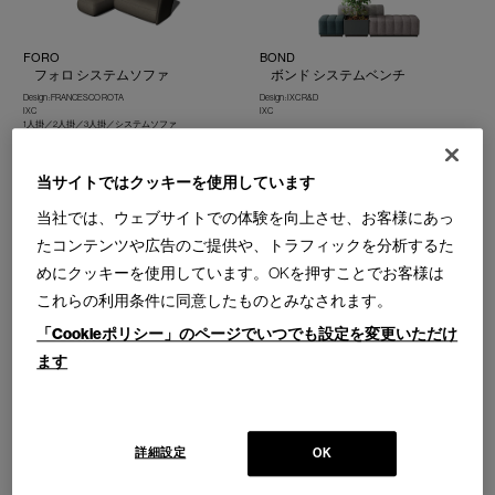
FORO
BOND
フォロ システムソファ
ボンド システムベンチ
Design : FRANCESCO ROTA
Design : IXC R&D
IXC
IXC
1人掛／2人掛／3人掛／システムソファ
当サイトではクッキーを使用しています
当社では、ウェブサイトでの体験を向上させ、お客様にあっ
たコンテンツや広告のご提供や、トラフィックを分析するた
AIR FRAME 3003
CAPTAIN
めにクッキーを使用しています。OKを押すことでお客様は
エアーフレーム 3003 スリムソ
キャプテン ソファ
これらの利用条件に同意したものとみなされます。
ファ
Design : PHILIPPE HUREL
PHILIPPE HUREL
「Cookieポリシー」のページでいつでも設定を変更いただけ
Design : DAVID CHIPPERFIELD
1人掛／2人掛／3人掛
IXC
ます
1人掛／3人掛
詳細設定
OK