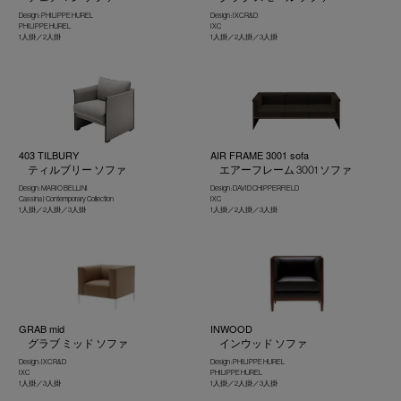
Design : PHILIPPE HUREL
Design : IXC R&D
PHILIPPE HUREL
IXC
1人掛／2人掛
1人掛／2人掛／3人掛
403 TILBURY
AIR FRAME 3001 sofa
ティルブリー ソファ
エアーフレーム 3001 ソファ
Design : MARIO BELLINI
Design : DAVID CHIPPERFIELD
Cassina | Contemporary Collection
IXC
1人掛／2人掛／3人掛
1人掛／2人掛／3人掛
GRAB mid
INWOOD
グラブ ミッド ソファ
インウッド ソファ
Design : IXC R&D
Design : PHILIPPE HUREL
IXC
PHILIPPE HUREL
1人掛／3人掛
1人掛／2人掛／3人掛