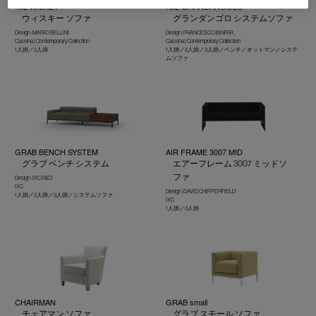
402 WISKEY
K02 GRANDANGOLO
ウィスキー ソファ
グランダンゴロ システムソファ
Design : MARIO BELLINI
Design : FRANCESCO BINFAR_
Cassina | Contemporary Collection
Cassina | Contemporary Collection
1人掛／2人掛
1人掛／2人掛／3人掛／ベンチ／オットマン／システ
ムソファ
GRAB BENCH SYSTEM
AIR FRAME 3007 MID
グラブ ベンチ システム
エアーフレーム 3007 ミッドソ
ファ
Design : IXC R&D
IXC
Design : DAVID CHIPPERFIELD
1人掛／2人掛／3人掛／システムソファ
IXC
1人掛／3人掛
CHAIRMAN
GRAB small
チェアマン ソファ
グラブ スモール ソファ