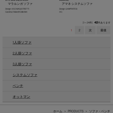
マラルンガ ソファ
アマネ システムソファ
Design : VICO MAGISTRETTI
Design : GAMFRATESI
Cassina | I Maestri Collection
IXC
42
[1～24件]
件あります
1
2
次
最後
1人掛ソファ
2人掛ソファ
3人掛ソファ
システムソファ
ベンチ
オットマン
ホーム
>
PRODUCTS
>
ソファ・ベンチ