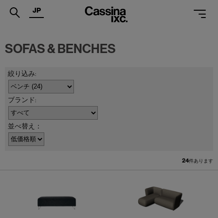
JP
.
SOFAS & BENCHES
PRODUCTS
SERVICES
PROJECTS
MAGAZINE
並べ替え：
SUPPORT
SHOPS
24
件あります
CATALOGUES
PROFESSIONAL
ONLINE STORE
お問合せ