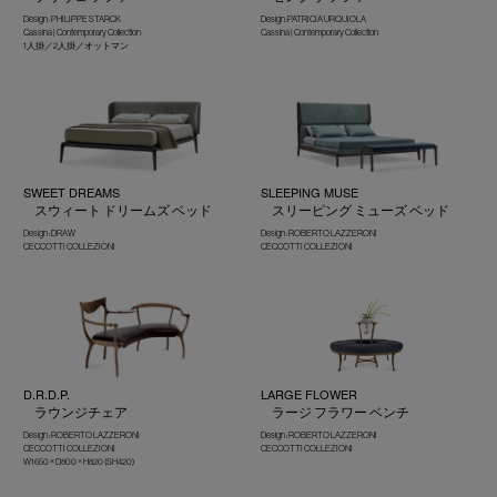
Design : PHILIPPE STARCK
Design :PATRICIA URQUIOLA
Cassina | Contemporary Collection
Cassina | Contemporary Collection
1人掛／2人掛／オットマン
SWEET DREAMS
SLEEPING MUSE
スウィート ドリームズ ベッド
スリーピング ミューズ ベッド
Design : DRAW
Design : ROBERTO LAZZERONI
CECCOTTI COLLEZIONI
CECCOTTI COLLEZIONI
D.R.D.P.
LARGE FLOWER
ラウンジチェア
ラージ フラワー ベンチ
Design : ROBERTO LAZZERONI
Design : ROBERTO LAZZERONI
CECCOTTI COLLEZIONI
CECCOTTI COLLEZIONI
W1650 × D800 × H820 (SH420)