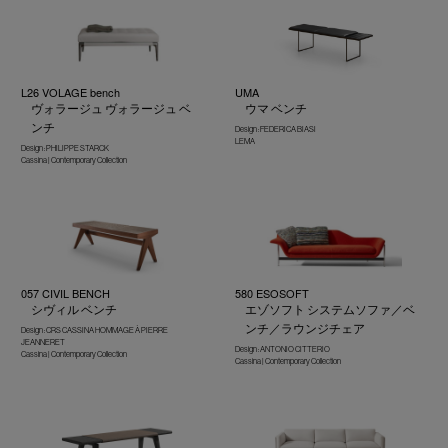
L26 VOLAGE bench
UMA
ヴォラージュ ヴォラージュ ベ
ウマ ベンチ
ンチ
Design : FEDERICA BIASI
LEMA
Design : PHILIPPE STARCK
Cassina | Contemporary Collection
057 CIVIL BENCH
580 ESOSOFT
シヴィル ベンチ
エゾソフト システムソファ／ベ
ンチ／ラウンジチェア
Design : CRS CASSINA HOMMAGE À PIERRE
JEANNERET
Design : ANTONIO CITTERIO
Cassina | Contemporary Collection
Cassina | Contemporary Collection