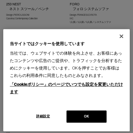
253 NEST
FORO
ネスト スツール／ベンチ
フォロ システムソファ
Design : PIERO LISSONI
Design : FRANCESCO ROTA
Cassina | Contemporary Collection
IXC
1人掛／2人掛／3人掛／システムソファ
当サイトではクッキーを使用しています
当社では、ウェブサイトでの体験を向上させ、お客様にあっ
たコンテンツや広告のご提供や、トラフィックを分析するた
BOND
AIR FRAME 3001 bench
ボンド システムベンチ
エアーフレーム 3001 ベンチ
めにクッキーを使用しています。OKを押すことでお客様は
Design : IXC R&D
Design : DAVID CHIPPERFIELD
これらの利用条件に同意したものとみなされます。
IXC
IXC
2人掛／3人掛
「Cookieポリシー」のページでいつでも設定を変更いただけ
ます
詳細設定
OK
BOOMERANG bench
AIR FRAME 3014 leather sheet bench
ブーメラン ベンチ
エアーフレーム 3014 レザーシー
トベンチ
Design : GWÉNAËL NICOLAS