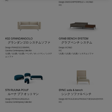
IXC
Design : DAVID CHIPPERFIELD ＋ IXC R&D
IXC
K02 GRANDANGOLO
GRAB BENCH SYSTEM
グランダンゴロ システムソファ
グラブ ベンチ システム
Design : FRANCESCO BINFAR_
Design : IXC R&D
Cassina | Contemporary Collection
IXC
1人掛／2人掛／3人掛／ベンチ／オットマン／システ
1人掛／2人掛／3人掛／システムソファ
ムソファ
579 RUUNA POUF
SYNC sofa & bench
ルーナ プフ オットマン
シンク ソファ & ベンチ
Design : PATRICIA URQUIOLA
Design : KEITA SUZUKI & PRODUCT DESIGN CENTER
Cassina | Contemporary Collection
IXC