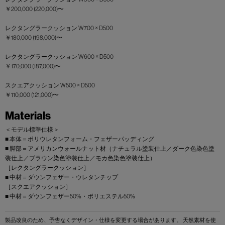
￥200,000 (220,000)〜
レクタングラークッション W700 × D500
￥180,000 (198,000)〜
レクタングラークッション W600 × D500
￥170,000 (187,000)〜
スクエアクッション W500 × D500
￥110,000 (121,000)〜
Materials
＜モデル標準仕様＞
■ 本体＝ポリウレタンフォーム・フェザーパッディング
■ 脚部＝アメリカンウォールナット材（ナチュラル塗装仕上／ダーク色染色塗
装仕上／ブラウン染色塗装仕上／モカ色染色塗装仕上）
［レクタングラークッション］
■ 中材＝ダウンフェザー・ウレタンチップ
［スクエアクッション］
■ 中材＝ダウンフェザー50%・ポリエステル50%
製品改良のため、予告なくデザイン・仕様を変更する場合があります。 天然素材を使