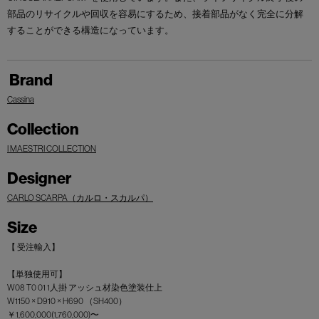
部品のリサイクルや回収を容易にするため、接着部品がなく完全に分解
することができる構造になっています。
Brand
Cassina
Collection
I MAESTRI COLLECTION
Designer
CARLO SCARPA（カルロ・スカルパ）
Size
【 受注輸入】
【単独使用可】
W08 T0 01 1人掛 アッシュ材染色塗装仕上
W1150 × D910 × H690 （SH400）
￥1,600,000(1,760,000)〜