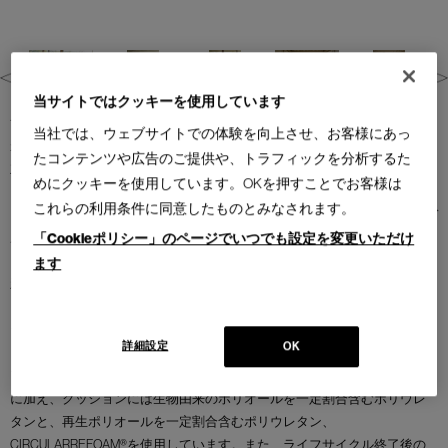
当サイトではクッキーを使用しています
1973年にデザインされたCORNARO（コルナーロ）は、幾何学的なベース
当社では、ウェブサイトでの体験を向上させ、お客様にあっ
が柔らかな座面を包み込み、ユニークな素材と構造のコントラストが際
たコンテンツや広告のご提供や、トラフィックを分析するた
立つデザインです。ビーチ材グロッシーラッカー仕上げとアッシュ材マ
めにクッキーを使用しています。OKを押すことでお客様は
ットラッカー仕上げから選択可能なベースは厳選のカラーバリエーショ
これらの利用条件に同意したものとみなされます。
ンで、張地との組み合わせを楽しむことができます。1970年代当時のモデ
「Cookieポリシー」のページでいつでも設定を変更いただけ
ルの象徴的な美しさを継承する一方で、カルロ・スカルパの息子である
トビア・スカルパとの綿密な共同研究・開発によりプロポーションが一
ます
新され、高さと奥行きが増し、よりゆったりとした座り心地を実現。背
もたれと構造体の接続を簡素化するために開発されたハトメの中に、ブ
ラックのサドルレザーの細い紐が仕込まれ、細部に至るまで視覚的な美
詳細設定
OK
しさを際立たせるこだわりが詰まっています。カッシーナの持続可能な
アプローチにより、ソファのパッディングに採用されている再生PET繊維
に加え、クッションには生物由来のポリオールを一定割合含むポリウレ
タンと、再生ポリオールを一定割合含むポリウレタン、
CIRCULARREFOAM®を使用しています。また、ライフサイクル終了後の