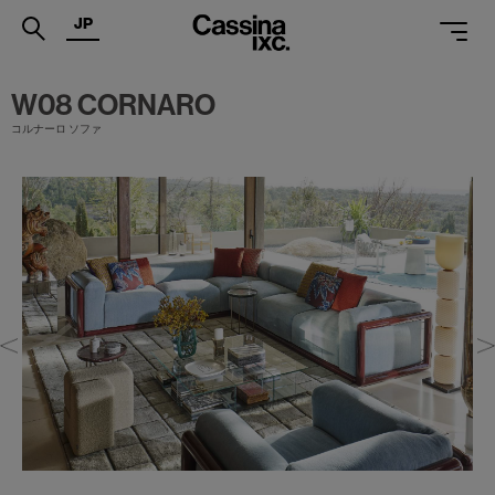
JP
.
W08 CORNARO
コルナーロ ソファ
PRODUCTS
SERVICES
PROJECTS
MAGAZINE
SUPPORT
SHOPS
CATALOGUES
PROFESSIONAL
ONLINE STORE
お問合せ