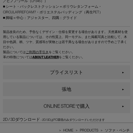
／ピノノワール（LP345））
■ シート・バックレストクッション＝ポリウレタンフォーム・
CIRCULARREFOAM?・ポリエステルパッディング（再生PET）
■ 脚端＝中心：アジャスター、四隅：グライド
製品改良のため、予告なくデザイン・仕様を変更する場合があります。 天然素材を使
用している製品については、その性質上、同一モデル、また掲載写真と比較して、木
目や色調、柄、ツヤ、質感等が実物とは若干異なる場合がありますので予めご了承く
ださい。
製品については
ご利用の手引き
をご覧ください。
革の特徴については
ABOUT LEATHER
をご覧ください。
プライスリスト
張地
ONLINE STOREで購入
2D / 3Dダウンロード
>
HOME
>
PRODUCTS
>
ソファ・ベンチ