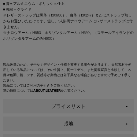
■ 脚＝アルミニウム・ポリッシュ仕上
■ 脚端＝グライド
※レザーストラップは黒革（13X606）、白革（13X247）またはストラップ無し
からお選びいただけます。但し、1人掛両ナロウアームにレザーストラップは付
きません。
※ナロウアーム：H650、ホリゾンタルアーム：H550。（スモールアイランドの
ホリゾンタルアームのみH600）
製品改良のため、予告なくデザイン・仕様を変更する場合があります。 天然素材を使
用している製品については、その性質上、同一モデル、また掲載写真と比較して、木
目や色調、柄、ツヤ、質感等が実物とは若干異なる場合がありますので予めご了承く
ださい。
製品については
ご利用の手引き
をご覧ください。
革の特徴については
ABOUT LEATHER
をご覧ください。
プライスリスト
張地