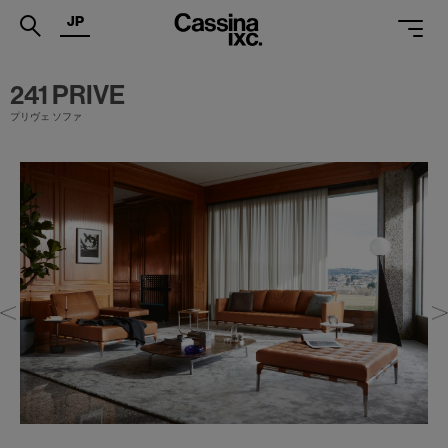
JP
.
241 PRIVE
プリヴェ ソファ
PRODUCTS
SERVICES
PROJECTS
MAGAZINE
SUPPORT
SHOPS
CATALOGUES
PROFESSIONAL
ONLINE STORE
お問合せ