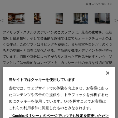
ERO
張地＝13Z366 NOCE
フィリップ・スタルクのデザインのこのソファは、最高の素材を、伝統
技術と最新技術、そして芸術的な感性で仕立てたオートクチュールのよ
うな作品。このソファはリビングを寝室に、また寝室を自分だけのくつ
ろぎの空間へと自在に変化させる、革新的な機能とデザインを併せ持っ
ています。時間や気分によってがらりと違った雰囲気を醸すという、ソ
ファとしては先駆的なコンセプトを、カッシーナ社の高度な技術が実現
しました。
当サイトではクッキーを使用しています
Brand
当社では、ウェブサイトでの体験を向上させ、お客様にあっ
たコンテンツや広告のご提供や、トラフィックを分析するた
Cassina
めにクッキーを使用しています。OKを押すことでお客様は
Collection
これらの利用条件に同意したものとみなされます。
I CONTEMPORARY COLLECTION
「Cookieポリシー」のページでいつでも設定を変更いただけ