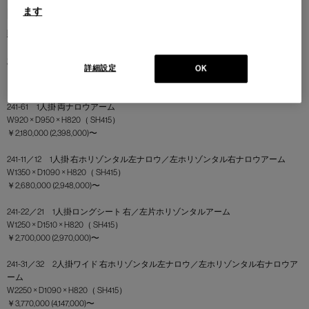
Designer
ます
PHILIPPE STARCK （フィリップ・スタルク）
Size
詳細設定
OK
【受注輸入】
241-61 1人掛 両ナロウアーム
W920 × D950 × H820（ SH415）
￥2,180,000 (2,398,000)〜
241-11／12 1人掛 右ホリゾンタル左ナロウ／左ホリゾンタル右ナロウアーム
W1350 × D1090 × H820（ SH415）
￥2,680,000 (2,948,000)〜
241-22／21 1人掛ロングシート 右／左片ホリゾンタルアーム
W1250 × D1510 × H820（ SH415）
￥2,700,000 (2,970,000)〜
241-31／32 2人掛ワイド 右ホリゾンタル左ナロウ／左ホリゾンタル右ナロウア
ーム
W2250 × D1090 × H820（ SH415）
￥3,770,000 (4,147,000)〜