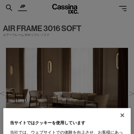
JP
.
AIR FRAME 3016 SOFT
エアーフレーム 3016 ソフト ソファ
PRODUCTS
SERVICES
PROJECTS
MAGAZINE
SUPPORT
SHOPS
CATALOGUES
PROFESSIONAL
当サイトではクッキーを使用しています
当社では、ウェブサイトでの体験を向上させ、お客様にあっ
ONLINE STORE
お問合せ