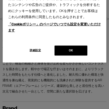
たコンテンツや広告のご提供や、トラフィックを分析するた
めにクッキーを使用しています。OKを押すことでお客様は
これらの利用条件に同意したものとみなされます。
「Cookieポリシー」のページでいつでも設定を変更いただけ
建築家デヴィッド・チッパーフィールドがデザインした人気シリーズ
ます
「AIR FRAME（エアーフレーム）」に、柔らかなシートクッションを組み
合わせた新たなソファが加わりました。強度と軽さを兼ね備えたアルミ
ハニカムパネル構造と、エッジの効いたシャープでモダンなフォルムは
詳細設定
OK
そのままに、より豊かな座り心地を実現しています。 徹底して無駄を削
ぎ落としたミニマルなフレームに、ゆったりとしたクッションが重なる
ことで、構造の精緻さと身体を受け止める柔らかさが美しいコントラス
トを描き出します。軽やかで端正な佇まいはそのままに、よりリラック
スした時間をもたらす仕様へと進化しました。耐久性に優れた構造と快
適性を兼ね備え、視覚的にも機能的にも洗練された体験を提供するAIR
FRAME（エアーフレーム）シリーズ。建築的な美しさと居住性とを高い
次元で融合させた一台として、空間に新たな選択肢を広げます。
Brand