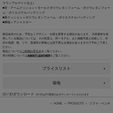
ラウンアルマイト仕上）
■背・アームクッション＝モールドポリウレタンフォーム・ポリウレタンフォー
ム・ポリエステルパッディング
■座クッション＝ポリウレタンフォーム・ポリエステルパッディング
■脚端＝アジャスター
製品改良のため、予告なくデザイン・仕様を変更する場合があります。 天然素材を使
用している製品については、その性質上、同一モデル、また掲載写真と比較して、木
目や色調、柄、ツヤ、質感等が実物とは若干異なる場合がありますので予めご了承く
ださい。
製品については
ご利用の手引き
をご覧ください。
革の特徴については
ABOUT LEATHER
をご覧ください。
プライスリスト
張地
2D / 3Dダウンロード
>
HOME
>
PRODUCTS
>
ソファ・ベンチ