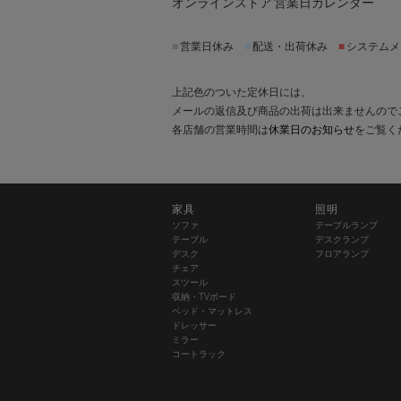
オンラインストア 営業日カレンダー
■
営業日休み
■
配送・出荷休み
■
システムメ
上記色のついた定休日には、
メールの返信及び商品の出荷は出来ませんので
各店舗の営業時間は
休業日のお知らせ
をご覧く
家具
照明
ソファ
テーブルランプ
テーブル
デスクランプ
デスク
フロアランプ
チェア
スツール
収納・TVボード
ベッド・マットレス
ドレッサー
ミラー
コートラック