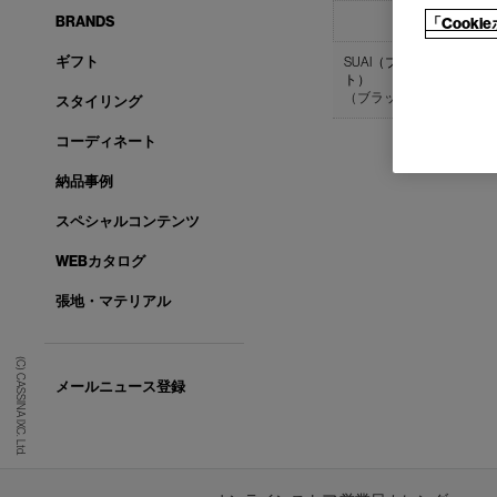
BRANDS
商品名
「Cook
ギフト
SUAI（ブラックウォール
ト）
（ブラックウォールナッ
スタイリング
コーディネート
納品事例
スペシャルコンテンツ
WEBカタログ
張地・マテリアル
(C) CASSINA IXC. Ltd.
メールニュース登録