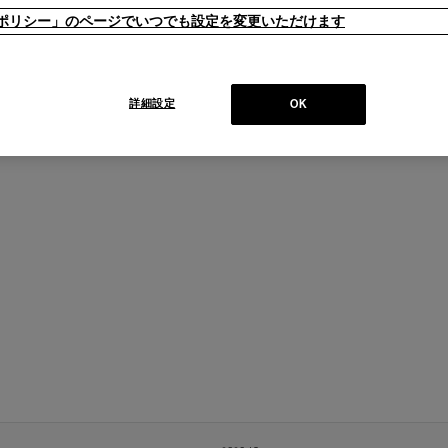
販売価格
一言コメン
ieポリシー」のページでいつでも設定を変更いただけます
ナッ
￥211,200
【在庫品】
ト）
詳細設定
OK