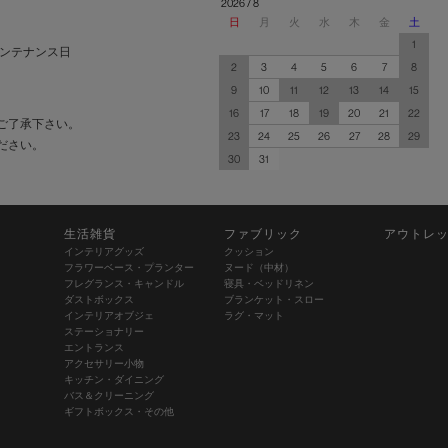
2026 / 8
日
月
火
水
木
金
土
1
ンテナンス日
2
3
4
5
6
7
8
9
10
11
12
13
14
15
16
17
18
19
20
21
22
ご了承下さい。
23
24
25
26
27
28
29
ださい。
30
31
生活雑貨
ファブリック
アウトレ
インテリアグッズ
クッション
フラワーベース・プランター
ヌード（中材）
フレグランス・キャンドル
寝具・ベッドリネン
ダストボックス
ブランケット・スロー
インテリアオブジェ
ラグ・マット
ステーショナリー
エントランス
アクセサリー小物
キッチン・ダイニング
バス＆クリーニング
ギフトボックス・その他