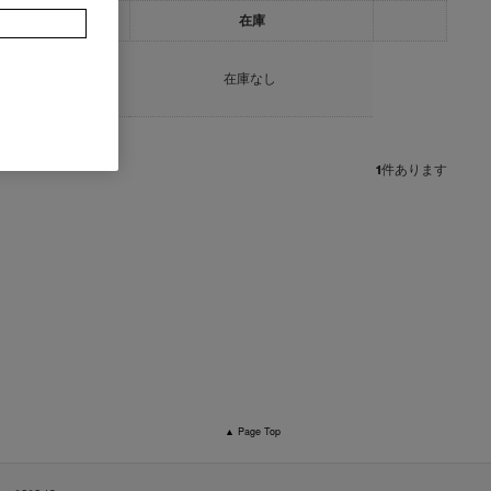
ト
在庫
在庫なし
1
件あります
▲ Page Top