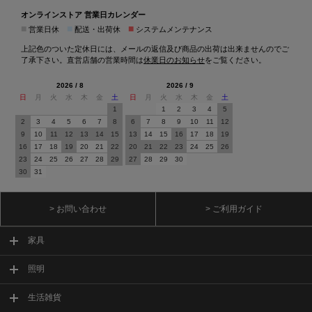
オンラインストア 営業日カレンダー
■
■
■
営業日休
配送・出荷休
システムメンテナンス
上記色のついた定休日には、メールの返信及び商品の出荷は出来ませんのでご
了承下さい。直営店舗の営業時間は
休業日のお知らせ
をご覧ください。
2026 / 8
2026 / 9
日
月
火
水
木
金
土
日
月
火
水
木
金
土
1
1
2
3
4
5
2
3
4
5
6
7
8
6
7
8
9
10
11
12
9
10
11
12
13
14
15
13
14
15
16
17
18
19
16
17
18
19
20
21
22
20
21
22
23
24
25
26
23
24
25
26
27
28
29
27
28
29
30
30
31
> お問い合わせ
> ご利用ガイド
家具
照明
生活雑貨