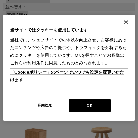
並べ替え：
15
件あります
当サイトではクッキーを使用しています
当社では、ウェブサイトでの体験を向上させ、お客様にあっ
たコンテンツや広告のご提供や、トラフィックを分析するた
めにクッキーを使用しています。OKを押すことでお客様は
これらの利用条件に同意したものとみなされます。
「Cookieポリシー」のページでいつでも設定を変更いただ
230 MODULAR IMAGINATION【在
LC14 TABOURET CABANON
けます
庫品】
（TABOURET CABANON）
（本体 W450 × D450 × H450）
タブレ カバノン
モジュラー イマジネーション スツ
【在庫品】
ール
￥352,000
【在庫品】
在庫：在庫あり
詳細設定
OK
￥462,000
在庫：在庫あり