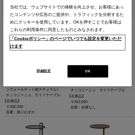
並べ替え：
当社では、ウェブサイトでの体験を向上させ、お客様にあっ
たコンテンツや広告のご提供や、トラフィックを分析するた
めにクッキーを使用しています。OKを押すことでお客様は
10
件あります
これらの利用条件に同意したものとみなされます。
「Cookieポリシー」のページでいつでも設定を変更いただ
けます
詳細設定
OK
834 CICOGNINO（アメリカンウォ
834 CICOGNINO（アッシュ材BK）
ールナット材NA）
（φ400 × H795 (TH400) アッシュ
（φ400 × H795 (TH400) アメリカ
材ブラック）
ンウォールナット材ナチュラル）
チッコニーニョ サイドテーブル
チッコニーニョ サイドテーブル
【在庫品】
【在庫品】
￥352,000
￥385,000
在庫：在庫なし
在庫：残りわずか