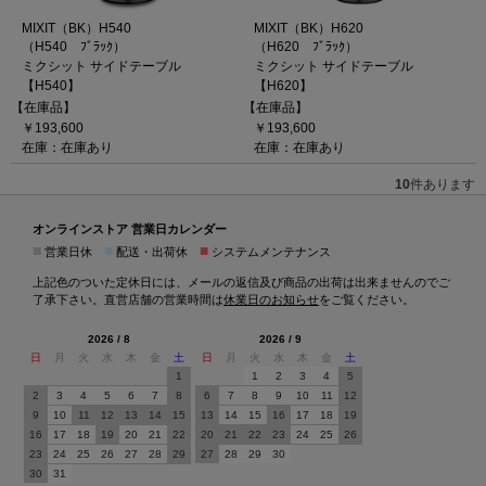
MIXIT（BK）H540
MIXIT（BK）H620
（H540 ﾌﾞﾗｯｸ）
（H620 ﾌﾞﾗｯｸ）
ミクシット サイドテーブル
ミクシット サイドテーブル
【H540】
【H620】
【在庫品】
【在庫品】
￥193,600
￥193,600
在庫：在庫あり
在庫：在庫あり
10
件あります
オンラインストア 営業日カレンダー
■
■
■
営業日休
配送・出荷休
システムメンテナンス
上記色のついた定休日には、メールの返信及び商品の出荷は出来ませんのでご
了承下さい。直営店舗の営業時間は
休業日のお知らせ
をご覧ください。
2026 / 8
2026 / 9
日
月
火
水
木
金
土
日
月
火
水
木
金
土
1
1
2
3
4
5
2
3
4
5
6
7
8
6
7
8
9
10
11
12
9
10
11
12
13
14
15
13
14
15
16
17
18
19
16
17
18
19
20
21
22
20
21
22
23
24
25
26
23
24
25
26
27
28
29
27
28
29
30
30
31