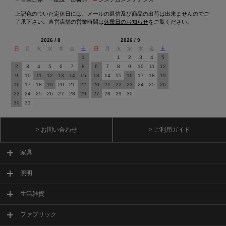
上記色のついた定休日には、メールの返信及び商品の出荷は出来ませんのでご
了承下さい。直営店舗の営業時間は
休業日のお知らせ
をご覧ください。
2026 / 8
2026 / 9
日
月
火
水
木
金
土
日
月
火
水
木
金
土
1
1
2
3
4
5
2
3
4
5
6
7
8
6
7
8
9
10
11
12
9
10
11
12
13
14
15
13
14
15
16
17
18
19
16
17
18
19
20
21
22
20
21
22
23
24
25
26
23
24
25
26
27
28
29
27
28
29
30
30
31
> お問い合わせ
> ご利用ガイド
家具
照明
生活雑貨
ファブリック