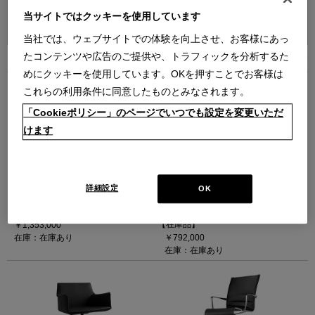
並べ替え：
当サイトではクッキーを使用しています
当社では、ウェブサイトでの体験を向上させ、お客様にあっ
たコンテンツや広告のご提供や、トラフィックを分析するた
11
件あります
めにクッキーを使用しています。OKを押すことでお客様は
これらの利用条件に同意したものとみなされます。
「Cookieポリシー」のページでいつでも設定を変更いただ
けます
SILVER
ROLLINGFRAME+ TILT SOFT
シルバー キャスタースウィベルチ
ローリングフレームプラス ティル
詳細設定
OK
ェア
トソフト キャスタースウィベルア
ームチェア
【在庫品】
【在庫品】
￥1,353,000
在庫：在庫あり
￥792,000
在庫：在庫あり