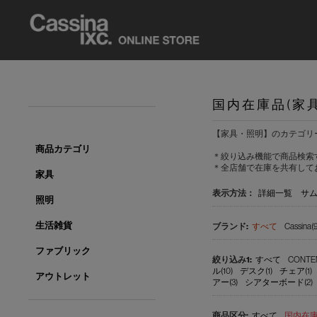
国内在庫品(家
【家具・照明】のカテゴリ
商品カテゴリ
＊絞り込み機能で商品検索
＊全店舗で在庫を共有して
家具
表示方法：
詳細一覧
サ
照明
生活雑貨
すべて
Cassina(9
ファブリック
すべて
CONTE
ル(10)
デスク(1)
チェア(1)
アウトレット
アー(3)
シアターボード(2)
すべて
国内在庫品