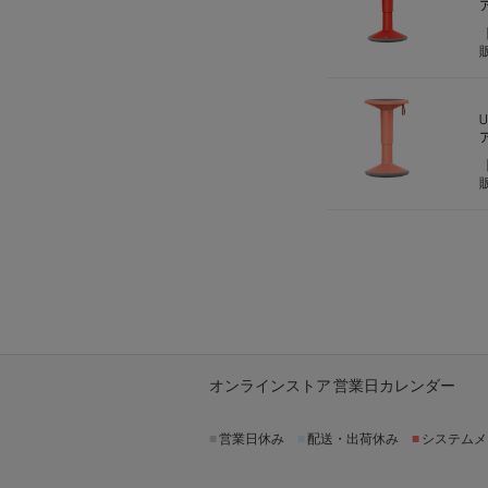
オンラインストア 営業日カレンダー
■
営業日休み
■
配送・出荷休み
■
システムメ