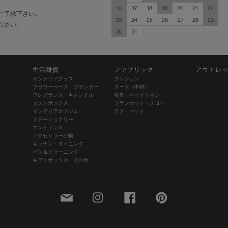
16
17
18
19
20
21
22
ご了承下さい。
23
24
25
26
27
28
29
ださい。
30
31
生活雑貨
ファブリック
アウトレ
インテリアグッズ
クッション
フラワーベース・プランター
ヌード（中材）
フレグランス・キャンドル
寝具・ベッドリネン
ダストボックス
ブランケット・スロー
インテリアオブジェ
ラグ・マット
ステーショナリー
エントランス
アクセサリー小物
キッチン・ダイニング
バス＆クリーニング
ギフトボックス・その他