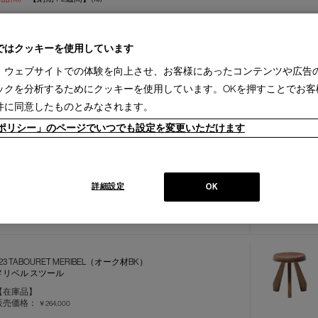
ではクッキーを使用しています
、ウェブサイトでの体験を向上させ、お客様にあったコンテンツや広告
ックを分析するためにクッキーを使用しています。OKを押すことでお客
30 MODULAR IMAGINATION【在庫品】
モジュラー イマジネーション スツール
件に同意したものとみなされます。
【在庫品】
ieポリシー」のページでいつでも設定を変更いただけます
販売価格：
￥462,000
C14 TABOURET MAISON DU BRESIL
詳細設定
タブレ メゾン ドゥ ブラジル
OK
【在庫品】
販売価格：
￥275,000
23 TABOURET MERIBEL（オーク材BK）
メリベル スツール
【在庫品】
販売価格：
￥264,000