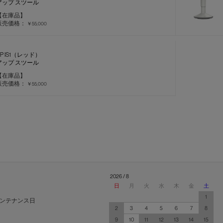
アップ スツール
【在庫品】
販売価格：
￥55,000
UP IS1（レッド）
アップ スツール
【在庫品】
販売価格：
￥55,000
2026 / 8
日
月
火
水
木
金
土
1
ンテナンス日
2
3
4
5
6
7
8
9
10
11
12
13
14
15