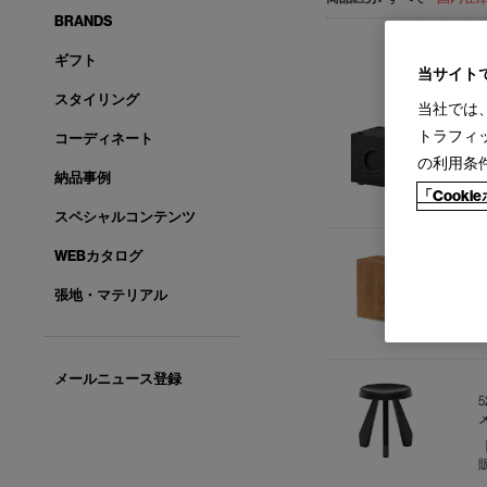
BRANDS
ギフト
当サイト
スタイリング
当社では
トラフィ
コーディネート
2
の利用条
納品事例
「Cook
スペシャルコンテンツ
WEBカタログ
L
張地・マテリアル
メールニュース登録
5