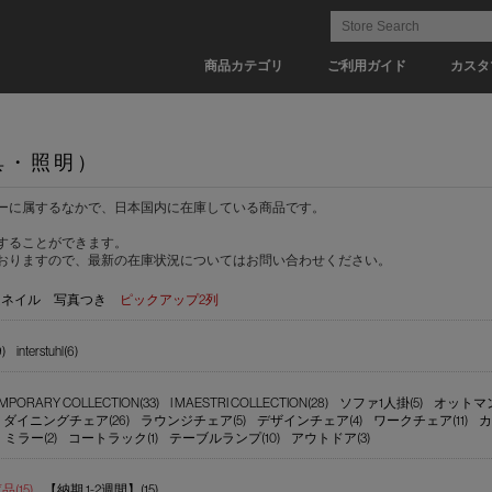
商品カテゴリ
ご利用ガイド
カスタ
具・照明）
ーに属するなかで、日本国内に在庫している商品です。
することができます。
おりますので、最新の在庫状況についてはお問い合わせください。
ムネイル
写真つき
ピックアップ2列
)
interstuhl(6)
MPORARY COLLECTION(33)
I MAESTRI COLLECTION(28)
ソファ1人掛(5)
オットマン
ダイニングチェア(26)
ラウンジチェア(5)
デザインチェア(4)
ワークチェア(11)
カ
ミラー(2)
コートラック(1)
テーブルランプ(10)
アウトドア(3)
(15)
【納期 1-2週間】(15)