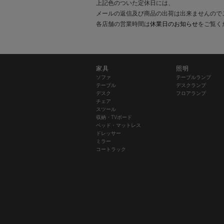
上記色のついた定休日には、
メールの返信及び商品の出荷は出来ませんので
各店舗の営業時間は
休業日のお知らせ
をご覧く
家具
照明
ソファ
テーブルランプ
テーブル
デスクランプ
デスク
フロアランプ
チェア
スツール
収納・TVボード
ベッド・マットレス
ドレッサー
ミラー
コートラック