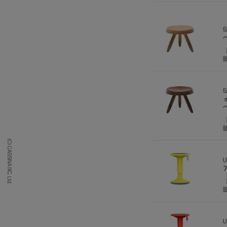
5
(C) CASSINA IXC. Ltd.