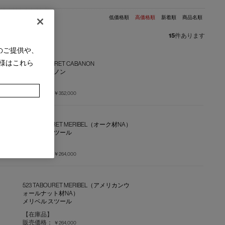
低価格順
高価格順
新着順
商品名順
15
件あります
のご提供や、
様はこれら
LC14 TABOURET CABANON
タブレ カバノン
【在庫品】
販売価格：
￥352,000
523 TABOURET MERIBEL（オーク材NA）
メリベル スツール
【在庫品】
販売価格：
￥264,000
523 TABOURET MERIBEL（アメリカンウ
ォールナット材NA）
メリベル スツール
【在庫品】
販売価格：
￥264,000