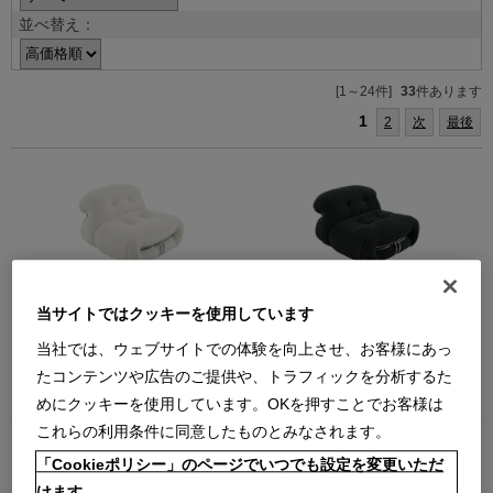
並べ替え：
[1～24件]
33
件あります
1
2
次
最後
944 SORIANA（クロームF
944 SORIANA（クロームF
当サイトではクッキーを使用しています
NABUK13Z500）1P
FOX13FF16）1P
ソリアナ ソファ 1人掛
ソリアナ ソファ 1人掛
当社では、ウェブサイトでの体験を向上させ、お客様にあっ
【在庫品】
【在庫品】
たコンテンツや広告のご提供や、トラフィックを分析するた
￥2,376,000
￥1,485,000
めにクッキーを使用しています。OKを押すことでお客様は
在庫：在庫あり
在庫：在庫あり
これらの利用条件に同意したものとみなされます。
「Cookieポリシー」のページでいつでも設定を変更いただ
けます