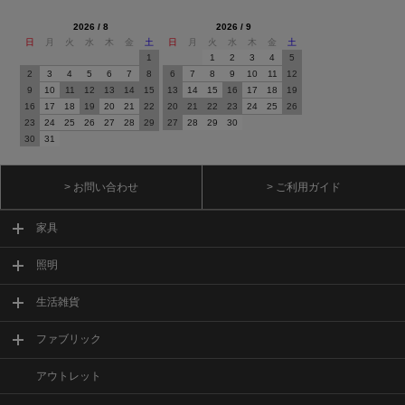
2026 / 8
2026 / 9
日
月
火
水
木
金
土
日
月
火
水
木
金
土
1
1
2
3
4
5
2
3
4
5
6
7
8
6
7
8
9
10
11
12
9
10
11
12
13
14
15
13
14
15
16
17
18
19
16
17
18
19
20
21
22
20
21
22
23
24
25
26
23
24
25
26
27
28
29
27
28
29
30
30
31
> お問い合わせ
> ご利用ガイド
家具
照明
生活雑貨
ファブリック
アウトレット