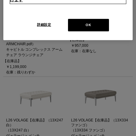
053 CAPITOL COMPLEX
057 CIVIL BENCH【在庫品】仕様
詳細設定
OK
ARMCHAIR（EXTRA13Y253
＝オーク材ブラック/座＝籐
NERO）
シヴィルベンチ
（053-CAPITOL-COMPLEX-
【在庫品】
ARMCHAIR.pdf）
￥957,000
キャピトル コンプレックス アーム
在庫：在庫なし
チェア ラウンジチェア
【在庫品】
￥1,199,000
在庫：残りわずか
L26 VOLAGE【在庫品】（13X247
L26 VOLAGE【在庫品】（13X334
白）
ファンゴ）
（13X247 白）
（13X334 ファンゴ）
ヴォラージュ ベンチ
ヴォラージュ ベンチ