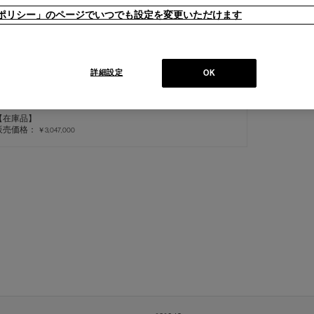
ieポリシー」のページでいつでも設定を変更いただけます
詳細設定
OK
11 VENTAGLIO（BK）
ヴェンタリオ テーブル
【在庫品】
販売価格：
￥3,047,000