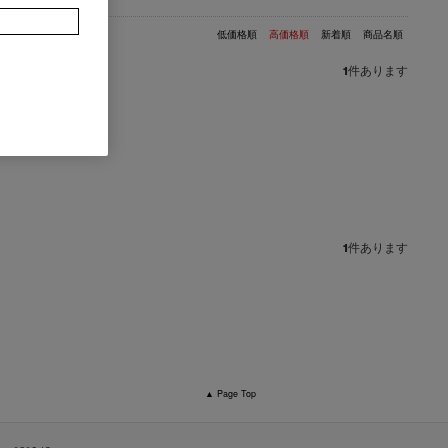
低価格順
高価格順
新着順
商品名順
1
件あります
1
件あります
▲ Page Top