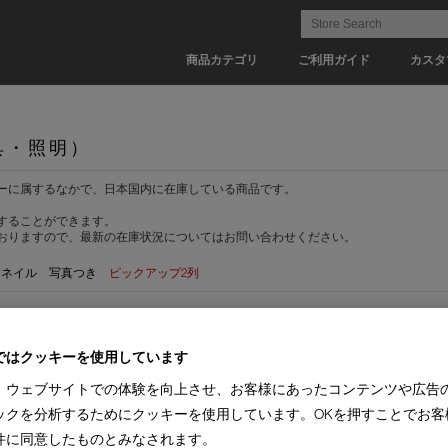
商品カテゴリ
ご利用ガイド
カスタ
具・照明）
ーに属するなかで、日本国内に在庫している商品です。
することができます。
おりますので、最新の在庫状況についてはお問い合わせください。
ムネイル
写真つき
ピックアップ2列
)
ではクッキーを使用しています
MPORARY COLLECTION(33)
I MAESTRI COLLECTION(28)
ソファ1人掛(5)
オットマン
ダイニングチェア(26)
ラウンジチェア(5)
デザインチェア(4)
ワークチェア(11)
カ
、ウェブサイトでの体験を向上させ、お客様にあったコンテンツや広告
ミラー(2)
コートラック(1)
テーブルランプ(10)
アウトドア(3)
ックを分析するためにクッキーを使用しています。OKを押すことでお客
件に同意したものとみなされます。
(1)
【納期 1-2週間】(1)