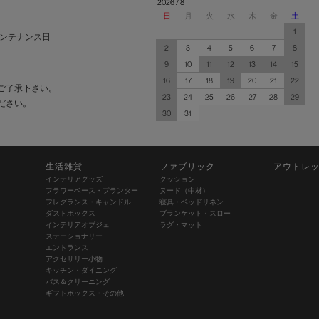
2026 / 8
日
月
火
水
木
金
土
1
ンテナンス日
2
3
4
5
6
7
8
9
10
11
12
13
14
15
16
17
18
19
20
21
22
ご了承下さい。
23
24
25
26
27
28
29
ださい。
30
31
生活雑貨
ファブリック
アウトレ
インテリアグッズ
クッション
フラワーベース・プランター
ヌード（中材）
フレグランス・キャンドル
寝具・ベッドリネン
ダストボックス
ブランケット・スロー
インテリアオブジェ
ラグ・マット
ステーショナリー
エントランス
アクセサリー小物
キッチン・ダイニング
バス＆クリーニング
ギフトボックス・その他