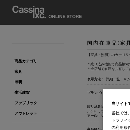
国内在庫品(家
【家具・照明】のカテゴリ
商品カテゴリ
＊絞り込み機能で商品検索
＊全店舗で在庫を共有して
家具
表示方法：
詳細一覧
サ
照明
生活雑貨
すべて
Cassina(1
ファブリック
当サイト
すべて
CONTE
ル(10)
デスク(1)
チェア(1)
当社では
アウトレット
アー(3)
シアターボード(2)
トラフィ
の利用条
すべて
国内在庫品