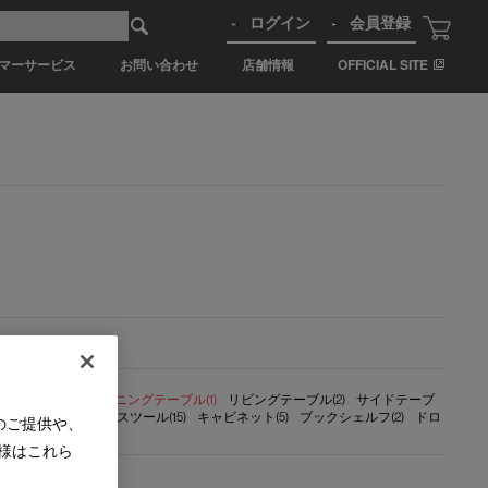
ログイン
会員登録
マーサービス
お問い合わせ
店舗情報
OFFICIAL SITE
 ・ ベンチ(4)
ダイニングテーブル(1)
リビングテーブル(2)
サイドテーブ
ウンターチェア(9)
スツール(15)
キャビネット(5)
ブックシェルフ(2)
ドロ
のご提供や、
様はこれら