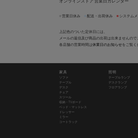
オンラインストア 営業日カレンダー
■
営業日休み
■
配送・出荷休み
■
システムメ
上記色のついた定休日には、
メールの返信及び商品の出荷は出来ませんので
各店舗の営業時間は
休業日のお知らせ
をご覧く
家具
照明
ソファ
テーブルランプ
テーブル
デスクランプ
デスク
フロアランプ
チェア
スツール
収納・TVボード
ベッド・マットレス
ドレッサー
ミラー
コートラック