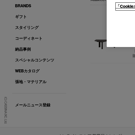
BRANDS
「Cook
ギフト
スタイリング
コーディネート
5
納品事例
スペシャルコンテンツ
WEBカタログ
張地・マテリアル
(C) CASSINA IXC. Ltd.
メールニュース登録