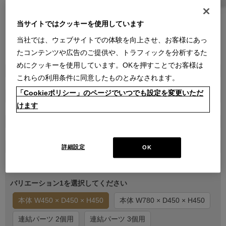
当サイトではクッキーを使用しています
当社では、ウェブサイトでの体験を向上させ、お客様にあっ
たコンテンツや広告のご提供や、トラフィックを分析するた
●
●
●
●
●
●
●
●
●
●
めにクッキーを使用しています。OKを押すことでお客様は
商品属性
これらの利用条件に同意したものとみなされます。
家具
「Cookieポリシー」のページでいつでも設定を変更いただ
品番
けます
1CAG0620000000000000
販売価格
￥462,000
在庫
詳細設定
OK
在庫あり
バリエーション1を選択してください
本体 W450 × D450 × H450
本体 W780 × D450 × H450
連結パーツ 2個用
連結パーツ 3個用