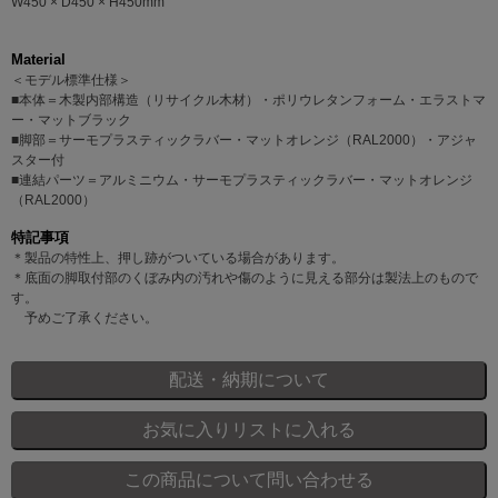
W450 × D450 × H450mm
Material
＜モデル標準仕様＞
■本体＝木製内部構造（リサイクル木材）・ポリウレタンフォーム・エラストマ
ー・マットブラック
■脚部＝サーモプラスティックラバー・マットオレンジ（RAL2000）・アジャ
スター付
■連結パーツ＝アルミニウム・サーモプラスティックラバー・マットオレンジ
（RAL2000）
特記事項
＊製品の特性上、押し跡がついている場合があります。
＊底面の脚取付部のくぼみ内の汚れや傷のように見える部分は製法上のもので
す。
予めご了承ください。