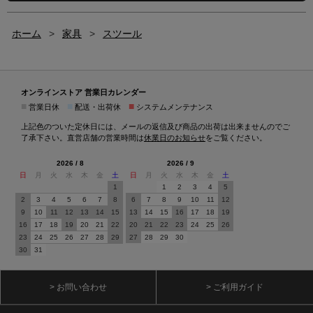
ホーム
>
家具
>
スツール
オンラインストア 営業日カレンダー
■
■
■
営業日休
配送・出荷休
システムメンテナンス
上記色のついた定休日には、メールの返信及び商品の出荷は出来ませんのでご
了承下さい。直営店舗の営業時間は
休業日のお知らせ
をご覧ください。
2026 / 8
2026 / 9
日
月
火
水
木
金
土
日
月
火
水
木
金
土
1
1
2
3
4
5
2
3
4
5
6
7
8
6
7
8
9
10
11
12
9
10
11
12
13
14
15
13
14
15
16
17
18
19
16
17
18
19
20
21
22
20
21
22
23
24
25
26
23
24
25
26
27
28
29
27
28
29
30
30
31
> お問い合わせ
> ご利用ガイド