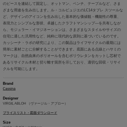
のピースを連結して固定し、オットマン、ベンチ、テーブルなど、さま
ざまな用途を生み出します。ル・コルビュジエのLC14タブレ スツールな
ど、デザインのアイコンを生み出した基本的な価値観－機能性の尊重、
表現力とシンプルな形状、卓越したクラフトマンシップ―を共有しなが
ら、モジュラー・イマジネーションは、さまざまなスタイルやサイズの
住宅に適した汎用性など、純粋に現代的な原則に基づいているのです。
カッシーナ・ラボの研究により、この製品はライフサイクルの最期には
簡単に素材ごとに分解することができます。底面にある点線とハサミの
マークは、自然由来のポリオールを含むポリウレタンをカットし芯材で
あるリサイクル木材と切り離す箇所を示しており、適切な回収・リサイ
クルを可能にします。
Brand
Cassina
Designer
VIRGIL ABLOH （ヴァージル・アブロー）
プライスリスト・図面ダウンロード
Size