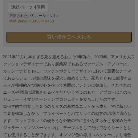
連結パーツ 4個用
選択されたバリエーション1：
本体 W450 × D450 × H450
2021年11月に早すぎる死を迎えるおよそ1年前の、2020年。アメリカ人フ
ァッションデザイナーであり起業家でもあるヴァージル・アブローは、
カッシーナとともに、コンテンポラリーデザインにおいて重要なテーマ
であるモジュール性の意味を探求し始めました。家具とともに生活する
人々が積極的かつ遊び心を持って空間のアレンジに参加し、それぞれの
ニーズや習慣に調和させるべきだという考えのもと、アブローはこのモ
ジュラー・イマジネーションプロジェクトを立ち上げたのです。
幾何学的で自立した２つのサイズの基本ユニットから成り、常に新しい
世界を構築しながら、プライベートとパブリックの両方の環境に適応し
ます。マットブラックの硬そうな外観の中に意外な柔らかさを秘めたモ
ジュラー・イマジネーションは、テーブルとしてだけでなくシートとし
ても使用することができます。オレンジ色の専用コネクターにより複数