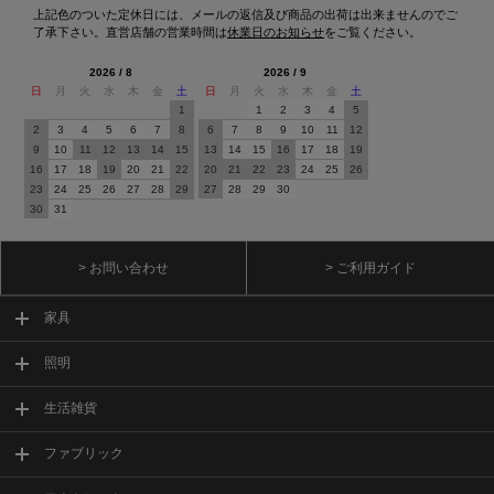
上記色のついた定休日には、メールの返信及び商品の出荷は出来ませんのでご
了承下さい。直営店舗の営業時間は
休業日のお知らせ
をご覧ください。
2026 / 8
2026 / 9
日
月
火
水
木
金
土
日
月
火
水
木
金
土
1
1
2
3
4
5
2
3
4
5
6
7
8
6
7
8
9
10
11
12
9
10
11
12
13
14
15
13
14
15
16
17
18
19
16
17
18
19
20
21
22
20
21
22
23
24
25
26
23
24
25
26
27
28
29
27
28
29
30
30
31
> お問い合わせ
> ご利用ガイド
家具
照明
生活雑貨
ファブリック