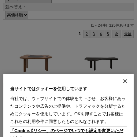
並べ替え：
[1～24件]
125
件あります
1
2
3
4
5
次
最後
511 VENTAGLIO（BK）
当サイトではクッキーを使用しています
（W2350xD1570xH730 ブラック
538 PETIT BUREAU EN FORME
【在庫色】）
LIBRE（アメリカンウォールナット
当社では、ウェブサイトでの体験を向上させ、お客様にあっ
ヴェンタリオ テーブル
材NA）
たコンテンツや広告のご提供や、トラフィックを分析するた
プティ ビュロー エン フォルム リー
【在庫品】
ブル デスク
￥3,047,000
めにクッキーを使用しています。OKを押すことでお客様は
【在庫品】
在庫：在庫なし
これらの利用条件に同意したものとみなされます。
￥3,058,000
在庫：在庫あり
「Cookieポリシー」のページでいつでも設定を変更いただ