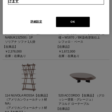
けます
詳細設定
OK
944 SORIANA（クロームF
514 REFOLO ベース【在庫品】仕
NABUK13Z500）1P
様＝W1870 ／BK染色塗装仕上
ソリアナ ソファ 1人掛
レフォロ・ ベース
【在庫品】
【在庫品】
￥2,376,000
￥1,672,000
在庫：在庫あり
在庫：在庫あり
114 NUVOLA ROSSA【在庫品】
520 ACCORDO 【在庫品】（グロ
（アメリカンウォールナット材
ッシー塗装・グレージュ）
NA）
アコルド ローテーブル
（アメリカンウォールナット材
【在庫品】