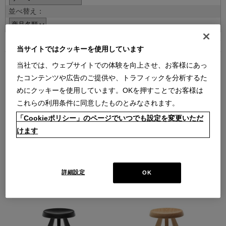
並べ替え：
15
件あります
当サイトではクッキーを使用しています
当社では、ウェブサイトでの体験を向上させ、お客様にあっ
たコンテンツや広告のご提供や、トラフィックを分析するた
めにクッキーを使用しています。OKを押すことでお客様は
これらの利用条件に同意したものとみなされます。
「Cookieポリシー」のページでいつでも設定を変更いただ
230 MODULAR IMAGINATION【在
523 TABOURET MERIBEL（アメリ
けます
庫品】
カンウォールナット材NA）
（本体 W450 × D450 × H450）
（ｱﾒﾘｶﾝｳｫｰﾙﾅｯﾄ材ﾅﾁｭﾗﾙ）
モジュラー イマジネーション スツ
メリベル スツール
ール
【在庫品】
【在庫品】
￥264,000
詳細設定
OK
￥462,000
在庫：在庫あり
在庫：在庫あり