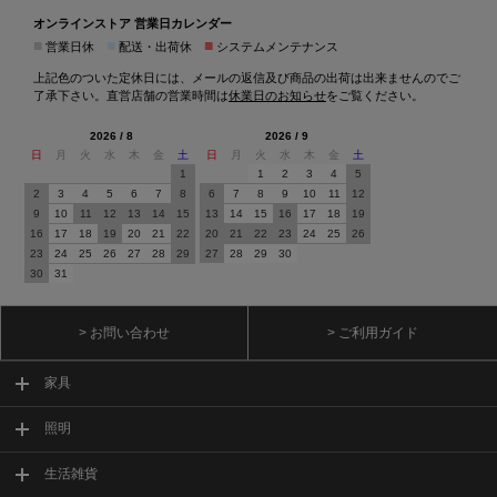
オンラインストア 営業日カレンダー
■
■
■
営業日休
配送・出荷休
システムメンテナンス
上記色のついた定休日には、メールの返信及び商品の出荷は出来ませんのでご
了承下さい。直営店舗の営業時間は
休業日のお知らせ
をご覧ください。
2026 / 8
2026 / 9
日
月
火
水
木
金
土
日
月
火
水
木
金
土
1
1
2
3
4
5
2
3
4
5
6
7
8
6
7
8
9
10
11
12
9
10
11
12
13
14
15
13
14
15
16
17
18
19
16
17
18
19
20
21
22
20
21
22
23
24
25
26
23
24
25
26
27
28
29
27
28
29
30
30
31
> お問い合わせ
> ご利用ガイド
家具
照明
生活雑貨