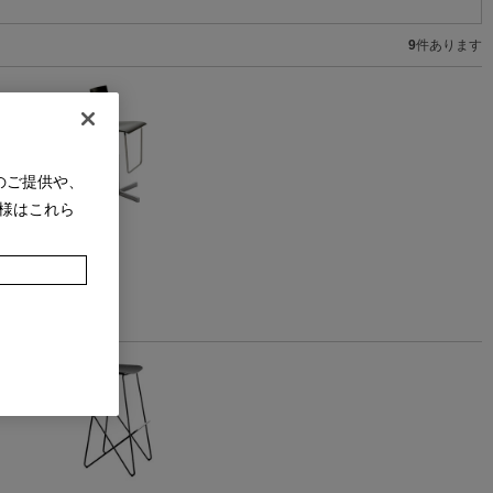
9
件あります
のご提供や、
様はこれら
ーブラック）
ェア