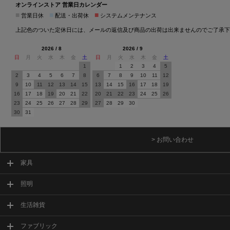
オンラインストア 営業日カレンダー
■
■
■
営業日休
配送・出荷休
システムメンテナンス
上記色のついた定休日には、メールの返信及び商品の出荷は出来ませんのでご了承下
2026 / 8
2026 / 9
日
月
火
水
木
金
土
日
月
火
水
木
金
土
1
1
2
3
4
5
2
3
4
5
6
7
8
6
7
8
9
10
11
12
9
10
11
12
13
14
15
13
14
15
16
17
18
19
16
17
18
19
20
21
22
20
21
22
23
24
25
26
23
24
25
26
27
28
29
27
28
29
30
30
31
> お問い合わせ
家具
照明
生活雑貨
ファブリック