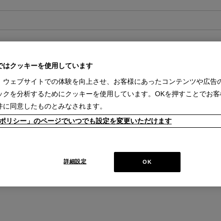
ではクッキーを使用しています
、ウェブサイトでの体験を向上させ、お客様にあったコンテンツや広告
ックを分析するためにクッキーを使用しています。OKを押すことでお客
WOK 535 メタクリラート（グロッシ
ック）
件に同意したものとみなされます。
（グロッシーブラック）
ウォック 535 カウンタースウィベルチ
kieポリシー」のページでいつでも設定を変更いただけます
【在庫品】
￥217,800
在庫：在庫あり
詳細設定
OK