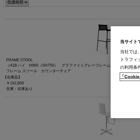
当サイト
当社では
トラフィ
FRAME STOOL
（41B ハイ H960（SH750） グラファイトグレーフレーム/メッシュAブラ
の利用条
フレーム スツール カウンターチェア
「Coo
【在庫品】
￥162,800
在庫：在庫あり