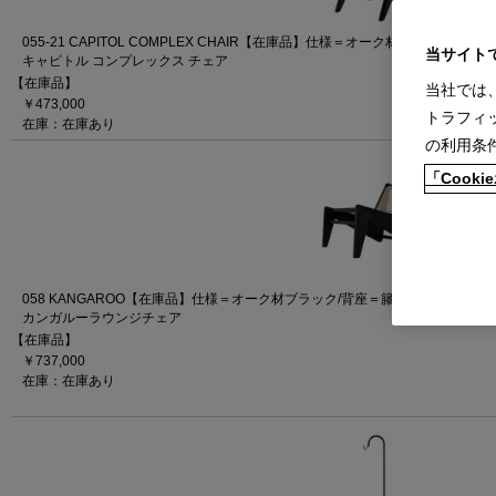
055-21 CAPITOL COMPLEX CHAIR【在庫品】仕様＝オーク材ブラック/背座
当サイト
キャピトル コンプレックス チェア
【在庫品】
当社では
￥473,000
トラフィ
在庫：在庫あり
の利用条
「Coo
058 KANGAROO【在庫品】仕様＝オーク材ブラック/背座＝籐
カンガルーラウンジチェア
【在庫品】
￥737,000
在庫：在庫あり