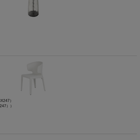
X247）
247））