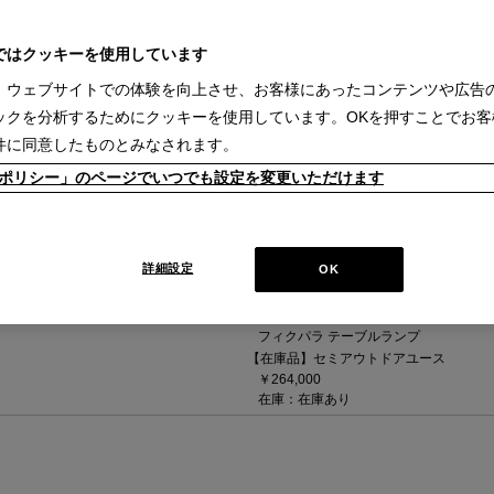
＝籐
057 CIVIL BENCH【在庫品】仕様
ではクッキーを使用しています
シヴィルベンチ
【在庫品】
、ウェブサイトでの体験を向上させ、お客様にあったコンテンツや広告
￥957,000
ックを分析するためにクッキーを使用しています。OKを押すことでお客
在庫：在庫なし
件に同意したものとみなされます。
kieポリシー」のページでいつでも設定を変更いただけます
詳細設定
OK
094 FICUPALA【在庫品】
（本体 （094 01））
フィクパラ テーブルランプ
【在庫品】セミアウトドアユース
￥264,000
在庫：在庫あり