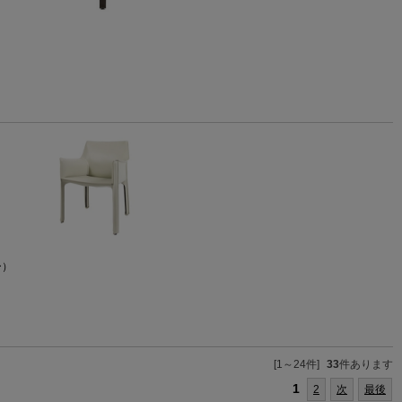
】
ー）
[1～24件]
33
件あります
1
2
次
最後