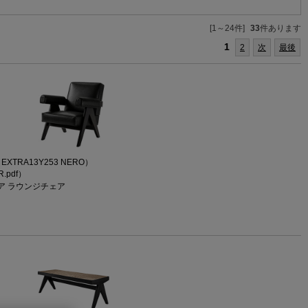
[1～24件]
33
件あります
1
2
次
最後
（EXTRA13Y253 NERO）
R.pdf）
ア ラウンジチェア