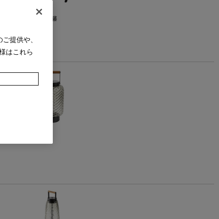
＝オーク材ブラック/座＝籐
のご提供や、
様はこれら