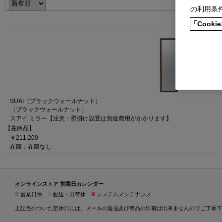
の利用条
「Coo
SUAI（ブラックウォールナット）
（ブラックウォールナット）
スアイ ミラー【注意：壁掛け設置は別途費用がかかります】
【在庫品】
￥211,200
在庫：在庫なし
オンラインストア 営業日カレンダー
■
■
■
営業日休
配送・出荷休
システムメンテナンス
上記色のついた定休日には、メールの返信及び商品の出荷は出来ませんのでご了承下