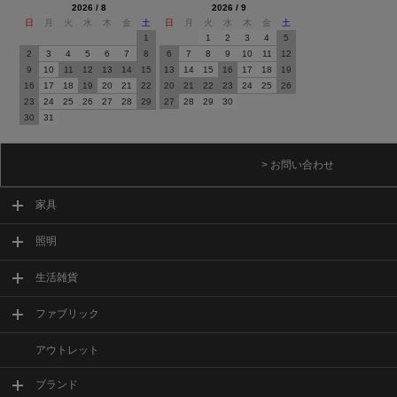
2026 / 8
2026 / 9
日
月
火
水
木
金
土
日
月
火
水
木
金
土
1
1
2
3
4
5
2
3
4
5
6
7
8
6
7
8
9
10
11
12
9
10
11
12
13
14
15
13
14
15
16
17
18
19
16
17
18
19
20
21
22
20
21
22
23
24
25
26
23
24
25
26
27
28
29
27
28
29
30
30
31
> お問い合わせ
家具
照明
生活雑貨
ファブリック
アウトレット
ブランド