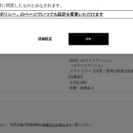
件に同意したものとみなされます。
kieポリシー」のページでいつでも設定を変更いただけます
詳細設定
OK
SUAI（ホワイトアッシュ）
（ホワイトアッシュ）
スアイ ミラー【注意：壁掛け設置は別
【在庫品】
￥211,200
在庫：在庫あり
さい。直営店舗の営業時間は
休業日のお知らせ
をご覧ください。