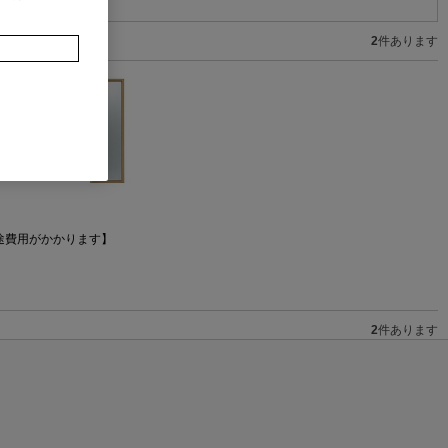
2
件あります
途費用がかかります】
2
件あります