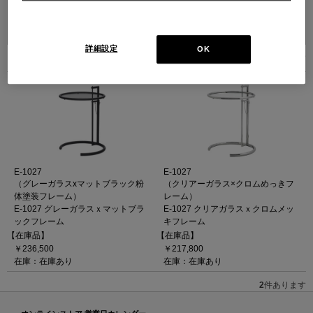
並べ替え：
詳細設定
OK
2
件あります
E-1027
E-1027
（グレーガラスxマットブラック粉
（クリアーガラス×クロムめっきフ
体塗装フレーム）
レーム）
E-1027 グレーガラスｘマットブラ
E-1027 クリアガラスｘクロムメッ
ックフレーム
キフレーム
【在庫品】
【在庫品】
￥236,500
￥217,800
在庫：在庫あり
在庫：在庫あり
2
件あります