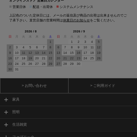
オンラインストア 営業日カレンダー
■
■
■
営業日休
配送・出荷休
システムメンテナンス
上記色のついた定休日には、メールの返信及び商品の出荷は出来ませんのでご
了承下さい。直営店舗の営業時間は
休業日のお知らせ
をご覧ください。
2026 / 8
2026 / 9
日
月
火
水
木
金
土
日
月
火
水
木
金
土
1
1
2
3
4
5
2
3
4
5
6
7
8
6
7
8
9
10
11
12
9
10
11
12
13
14
15
13
14
15
16
17
18
19
16
17
18
19
20
21
22
20
21
22
23
24
25
26
23
24
25
26
27
28
29
27
28
29
30
30
31
> お問い合わせ
> ご利用ガイド
家具
照明
生活雑貨