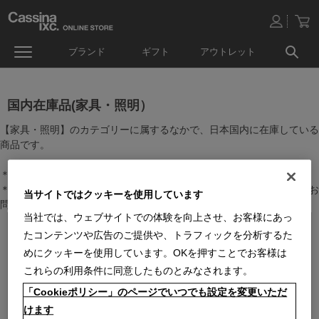
ブランド
ギフト
アウトレット
国内在庫品(家具・照明）
【家具・照明】のカテゴリーに属するなかで、日本国内に在庫している
商品です。
＊絞り込み機能で商品検索することができます。
＊全店舗で在庫を共有しておりますので、最新の在庫状況についてはお
当サイトではクッキーを使用しています
問い合わせください。
当社では、ウェブサイトでの体験を向上させ、お客様にあっ
たコンテンツや広告のご提供や、トラフィックを分析するた
めにクッキーを使用しています。OKを押すことでお客様は
これらの利用条件に同意したものとみなされます。
「Cookieポリシー」のページでいつでも設定を変更いただ
けます