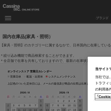
ブランド
国内在庫品(家具・照明）
【家具・照明】のカテゴリーに属するなかで、日本国内に在庫している
＊絞り込み機能で商品検索することができます。
＊全店舗で在庫を共有しておりますので、最新の在庫状況についてはお
当サイト
オンラインストア 営業日カレンダー
■
■
■
当社では
営業日休
配送・出荷休
システムメンテナンス
トラフィ
上記色のついた定休日には、メールの返信及び商品の出荷は出来ませんのでご了承下
の利用条
2026 / 8
2026 / 9
「Coo
日
月
火
水
木
金
土
日
月
火
水
木
金
土
1
1
2
3
4
5
2
3
4
5
6
7
8
6
7
8
9
10
11
12
9
10
11
12
13
14
15
13
14
15
16
17
18
19