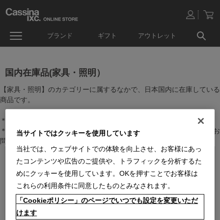
ブランド
ギフト
アウトレット
国内在庫品(家具・照明）
【家具・照明】のカテゴリーに属するなかで、日本国内に在庫している
商品です。
＊絞り込み機能で商品検索することができます。
＊全店舗で在庫を共有しておりますので、最新の在庫状況についてはお
当サイトではクッキーを使用しています
問い合わせください。
当社では、ウェブサイトでの体験を向上させ、お客様にあっ
たコンテンツや広告のご提供や、トラフィックを分析するた
めにクッキーを使用しています。OKを押すことでお客様は
これらの利用条件に同意したものとみなされます。
「Cookieポリシー」のページでいつでも設定を変更いただ
けます