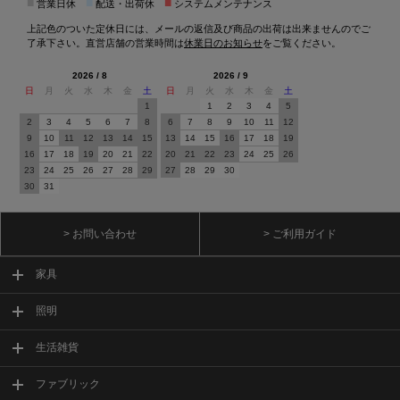
■
■
■
営業日休
配送・出荷休
システムメンテナンス
上記色のついた定休日には、メールの返信及び商品の出荷は出来ませんのでご
了承下さい。直営店舗の営業時間は
休業日のお知らせ
をご覧ください。
2026 / 8
2026 / 9
日
月
火
水
木
金
土
日
月
火
水
木
金
土
1
1
2
3
4
5
2
3
4
5
6
7
8
6
7
8
9
10
11
12
9
10
11
12
13
14
15
13
14
15
16
17
18
19
16
17
18
19
20
21
22
20
21
22
23
24
25
26
23
24
25
26
27
28
29
27
28
29
30
30
31
> お問い合わせ
> ご利用ガイド
家具
照明
生活雑貨
ファブリック