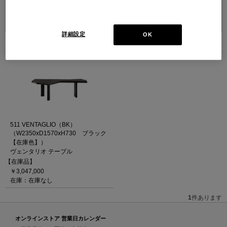
並べ替え：
詳細設定
OK
1
件あります
511 VENTAGLIO（BK）
（W2350xD1570xH730 ブラック
【在庫色】）
ヴェンタリオ テーブル
【在庫品】
￥3,047,000
在庫：在庫なし
1
件あります
オンラインストア 営業日カレンダー