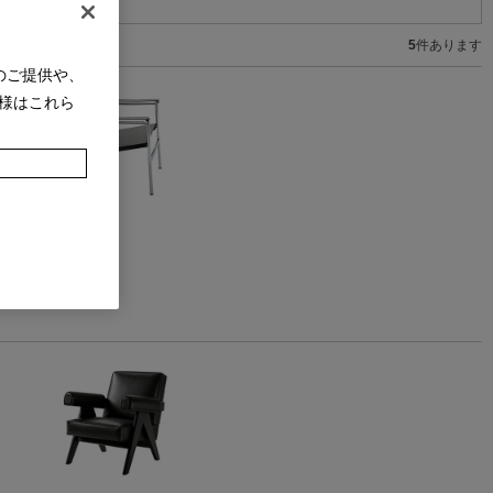
5
件あります
のご提供や、
様はこれら
スリングチェア