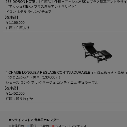
533 DORON HOTEL【在庫品】仕様＝アッシュ材BK x プラス厚革アントラサ
（アッシュ材BK x プラス厚革アントラサイト）
ドロン ホテル ラウンジチェア
【在庫品】
￥1,166,000
在庫：在庫あり
4 CHAISE LONGUE A REGLAGE CONTINU,DURABLE（クロムめっき・黒革
（クロムめっき・黒革（13X606））
シェーズ ロング ア レグラージュ コンティニュ デュラーブル
【在庫品】
￥1,452,000
在庫：残りわずか
オンラインストア 営業日カレンダー
■
■
■
営業日休
配送・出荷休
システムメンテナンス