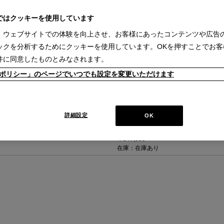
ではクッキーを使用しています
、ウェブサイトでの体験を向上させ、お客様にあったコンテンツや広告
ックを分析するためにクッキーを使用しています。OKを押すことでお客
件に同意したものとみなされます。
kieポリシー」のページでいつでも設定を変更いただけます
1 FAUTEUIL DOSSIER BASCULANT
（クロームフレーム 厚革/黒）
詳細設定
OK
フォートゥイユ ドシエ バスキュラン 
【在庫品】
￥847,000
在庫：在庫あり