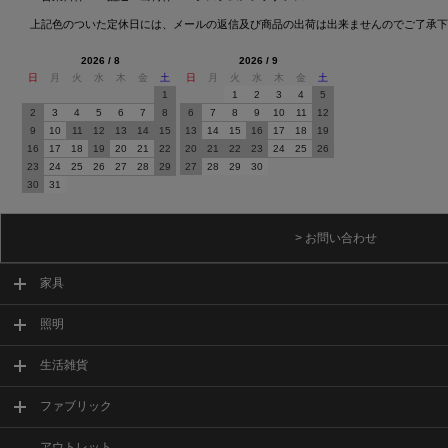
上記色のついた定休日には、メールの返信及び商品の出荷は出来ませんのでご了承下
2026 / 8
2026 / 9
日
月
火
水
木
金
土
日
月
火
水
木
金
土
1
1
2
3
4
5
2
3
4
5
6
7
8
6
7
8
9
10
11
12
9
10
11
12
13
14
15
13
14
15
16
17
18
19
16
17
18
19
20
21
22
20
21
22
23
24
25
26
23
24
25
26
27
28
29
27
28
29
30
30
31
> お問い合わせ
家具
照明
生活雑貨
ファブリック
アウトレット