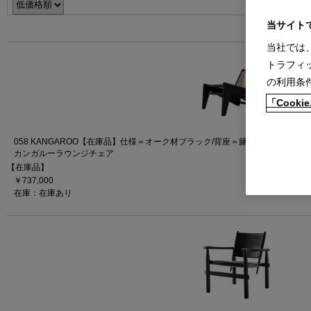
当サイト
当社では
トラフィ
の利用条
「Coo
058 KANGAROO【在庫品】仕様＝オーク材ブラック/背座＝籐
カンガルーラウンジチェア
【在庫品】
￥737,000
在庫：在庫あり