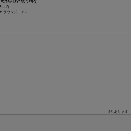
（EXTRA13Y253 NERO）
R.pdf）
ア ラウンジチェア
5
件あります