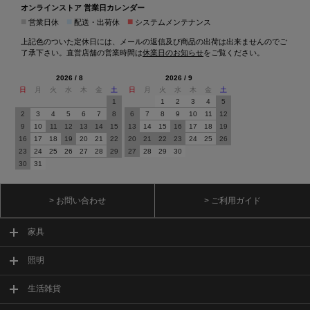
オンラインストア 営業日カレンダー
■
■
■
営業日休
配送・出荷休
システムメンテナンス
上記色のついた定休日には、メールの返信及び商品の出荷は出来ませんのでご
了承下さい。直営店舗の営業時間は
休業日のお知らせ
をご覧ください。
2026 / 8
2026 / 9
日
月
火
水
木
金
土
日
月
火
水
木
金
土
1
1
2
3
4
5
2
3
4
5
6
7
8
6
7
8
9
10
11
12
9
10
11
12
13
14
15
13
14
15
16
17
18
19
16
17
18
19
20
21
22
20
21
22
23
24
25
26
23
24
25
26
27
28
29
27
28
29
30
30
31
> お問い合わせ
> ご利用ガイド
家具
照明
生活雑貨