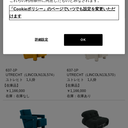
これらの利用条件に同意したものとみなされます。
並べ替え：
「Cookieポリシー」のページでいつでも設定を変更いただ
けます
5
件あります
詳細設定
OK
637-1P
637-1P
UTRECHT（LINCOLN13L574）
UTRECHT（LINCOLN13L570）
ユトレヒト 1人掛
ユトレヒト 1人掛
【在庫品】
【在庫品】
￥1,166,000
￥1,166,000
在庫：在庫なし
在庫：在庫あり