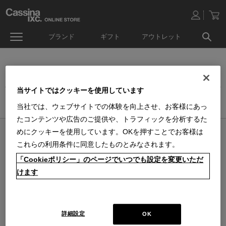
ブランド
ギフト
アウトレット
オンラインストア生活雑貨セール
当サイトではクッキーを使用しています
ホーム
>
アウトレット
>
生活雑貨品セール
当社では、ウェブサイトでの体験を向上させ、お客様にあっ
たコンテンツや広告のご提供や、トラフィックを分析するた
めにクッキーを使用しています。OKを押すことでお客様は
オンラインストア 営業日カレンダー
これらの利用条件に同意したものとみなされます。
■
■
■
営業日休
配送・出荷休
システムメンテナンス
「Cookieポリシー」のページでいつでも設定を変更いただ
上記色のついた定休日には、メールの返信及び商品の出荷は出来ませんのでご
了承下さい。直営店舗の営業時間は
休業日のお知らせ
をご覧ください。
けます
2026 / 8
2026 / 9
日
月
火
水
木
金
土
日
月
火
水
木
金
土
1
1
2
3
4
5
2
3
4
5
6
7
8
6
7
8
9
10
11
12
詳細設定
OK
9
10
11
12
13
14
15
13
14
15
16
17
18
19