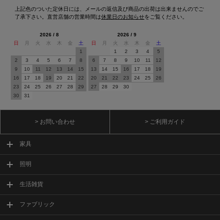
上記色のついた定休日には、メールの返信及び商品の出荷は出来ませんのでご
了承下さい。直営店舗の営業時間は
休業日のお知らせ
をご覧ください。
2026 / 8
2026 / 9
日
月
火
水
木
金
土
日
月
火
水
木
金
土
1
1
2
3
4
5
2
3
4
5
6
7
8
6
7
8
9
10
11
12
9
10
11
12
13
14
15
13
14
15
16
17
18
19
16
17
18
19
20
21
22
20
21
22
23
24
25
26
23
24
25
26
27
28
29
27
28
29
30
30
31
> お問い合わせ
> ご利用ガイド
家具
照明
生活雑貨
ファブリック