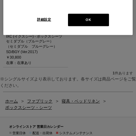
詳細設定
OK
IXC (イクスシー) - ボックスシーツ
セミダブル（ブルーグレー）
（セミダブル ブルーグレー）
SD/BGY (Ver.2017)
￥30,800
在庫：在庫あり
1
件あります
※シングルサイズより表示しております。各サイズは商品ページをご覧
ください。
ホーム
>
ファブリック
>
寝具・ベッドリネン
>
ボックスシーツ・シーツ
オンラインストア 営業日カレンダー
■
■
■
営業日休
配送・出荷休
システムメンテナンス