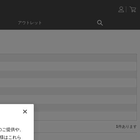
アウトレット
1
件あります
のご提供や、
様はこれら