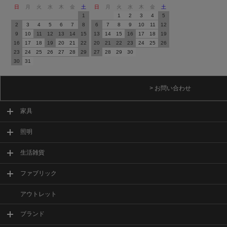
日
月
火
水
木
金
土
日
月
火
水
木
金
土
1
1
2
3
4
5
2
3
4
5
6
7
8
6
7
8
9
10
11
12
9
10
11
12
13
14
15
13
14
15
16
17
18
19
16
17
18
19
20
21
22
20
21
22
23
24
25
26
23
24
25
26
27
28
29
27
28
29
30
30
31
> お問い合わせ
家具
照明
生活雑貨
ファブリック
アウトレット
ブランド