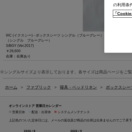
の利用条
「Coo
IXC (イクスシー) - ボックスシーツ シングル（ブルーグレー）
（シングル ブルーグレー）
S/BGY (Ver.2017)
￥28,600
在庫：在庫あり
※シングルサイズより表示しております。各サイズは商品ページをご覧
ホーム
>
ファブリック
>
寝具・ベッドリネン
>
ボックスシー
オンラインストア 営業日カレンダー
■
■
■
営業日休
配送・出荷休
システムメンテナンス
上記色のついた定休日には、メールの返信及び商品の出荷は出来ませんのでご了承下
2026 / 8
2026 / 9