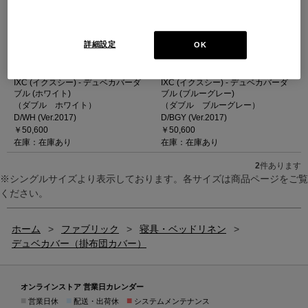
詳細設定
OK
IXC (イクスシー) - デュベカバーダ
IXC (イクスシー) - デュベカバーダ
ブル (ホワイト)
ブル (ブルーグレー)
（ダブル ホワイト）
（ダブル ブルーグレー）
D/WH (Ver.2017)
D/BGY (Ver.2017)
￥50,600
￥50,600
在庫：在庫あり
在庫：在庫あり
2
件あります
※シングルサイズより表示しております。各サイズは商品ページをご覧
ください。
ホーム
>
ファブリック
>
寝具・ベッドリネン
>
デュベカバー（掛布団カバー）
オンラインストア 営業日カレンダー
■
■
■
営業日休
配送・出荷休
システムメンテナンス