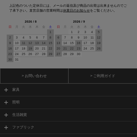
上記色のついた定休日には、メールの返信及び商品の出荷は出来ませんのでご
了承下さい。直営店舗の営業時間は
休業日のお知らせ
をご覧ください。
2026 / 8
2026 / 9
日
月
火
水
木
金
土
日
月
火
水
木
金
土
1
1
2
3
4
5
2
3
4
5
6
7
8
6
7
8
9
10
11
12
9
10
11
12
13
14
15
13
14
15
16
17
18
19
16
17
18
19
20
21
22
20
21
22
23
24
25
26
23
24
25
26
27
28
29
27
28
29
30
30
31
> お問い合わせ
> ご利用ガイド
家具
照明
生活雑貨
ファブリック