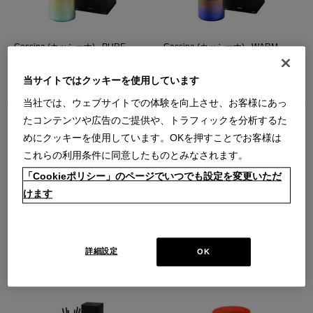
Cassina (カッシーナ) - PURE
Cassina (カッシーナ) - WARM
SAND Candle キャンドル M
TWILIGHT Candle キャンドル M
（PURE SAND（M））
（WARM TWILIGHT（M））
当サイトではクッキーを使用しています
￥24,200
￥24,200
在庫：在庫あり
在庫：在庫あり
当社では、ウェブサイトでの体験を向上させ、お客様にあっ
たコンテンツや広告のご提供や、トラフィックを分析するた
めにクッキーを使用しています。OKを押すことでお客様は
これらの利用条件に同意したものとみなされます。
「Cookieポリシー」のページでいつでも設定を変更いただ
けます
Cassina (カッシーナ) - BLOOMING
Cassina (カッシーナ) - HOME
DAWN Candle キャンドル M
FRAGRANCES BLOOMING DAWN
Reed Diffuser ディフューザー
（BLOOMING DAWN（M））
200ml
￥24,200
（BLOOMING DAWN 200ml）
詳細設定
OK
在庫：在庫なし
￥24,200
在庫：残りわずか