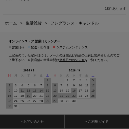
18
件あります
ホーム
>
生活雑貨
>
フレグランス・キャンドル
オンラインストア 営業日カレンダー
■
■
■
営業日休
配送・出荷休
システムメンテナンス
上記色のついた定休日には、メールの返信及び商品の出荷は出来ませんのでご
了承下さい。直営店舗の営業時間は
休業日のお知らせ
をご覧ください。
2026 / 8
2026 / 9
日
月
火
水
木
金
土
日
月
火
水
木
金
土
1
1
2
3
4
5
2
3
4
5
6
7
8
6
7
8
9
10
11
12
9
10
11
12
13
14
15
13
14
15
16
17
18
19
16
17
18
19
20
21
22
20
21
22
23
24
25
26
23
24
25
26
27
28
29
27
28
29
30
30
31
> お問い合わせ
> ご利用ガイド