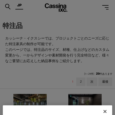
JP
.
特注品
PRODUCTS
カッシーナ・イクスシーでは、プロジェクトごとのニーズに応じ
SERVICES
た特注家具の制作が可能です。
このページでは、特注品のサイズ、材種、仕上げなどのカスタム
PROJECTS
変更から、一からデザインや素材開発を行う完全特注など、様々
なご要望にお応えした納品事例をご紹介します。
MAGAZINE
SUPPORT
29
[1～24件]
件あります
1
2
次
最後
SHOPS
CATALOGUES
PROFESSIONAL
ONLINE STORE
お問合せ