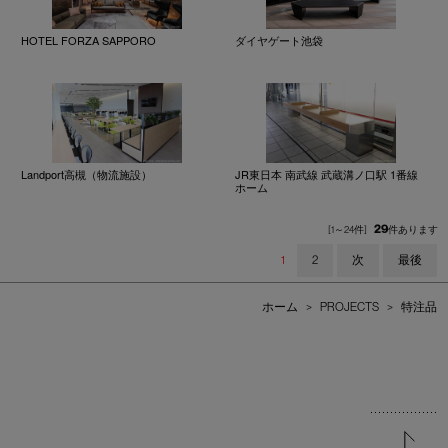
HOTEL FORZA SAPPORO
ダイヤゲート池袋
Landport高槻（物流施設）
JR東日本 南武線 武蔵溝ノ口駅 1番線
ホーム
29
[1～24件]
件あります
1
2
次
最後
ホーム
>
PROJECTS
>
特注品