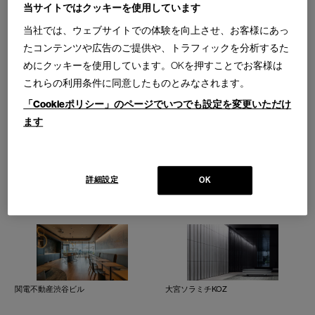
INPEX JAPAN
フロントプレイス千代田一番町
当サイトではクッキーを使用しています
当社では、ウェブサイトでの体験を向上させ、お客様にあっ
たコンテンツや広告のご提供や、トラフィックを分析するた
めにクッキーを使用しています。OKを押すことでお客様は
これらの利用条件に同意したものとみなされます。
ロジスクエアふじみ野B
将棋会館
「Cookieポリシー」のページでいつでも設定を変更いただけ
ます
詳細設定
OK
JST（島根電機株式会社）
メトライズタワー大阪上本町
関電不動産渋谷ビル
大宮ソラミチKOZ