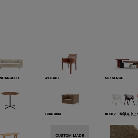
ANDANGOLO
413 CAB
557 SENGU
GRAB mid
KOBI＜一時販売中止