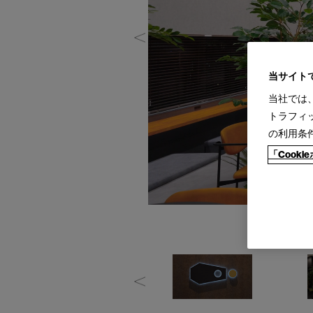
当サイト
当社では
トラフィ
の利用条
「Cook
table:SAKI(custom)