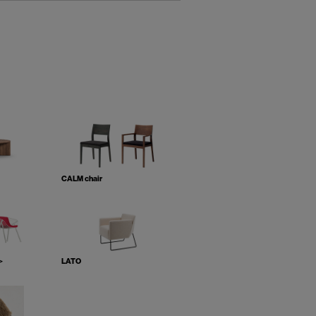
CALM chair
＞
LATO