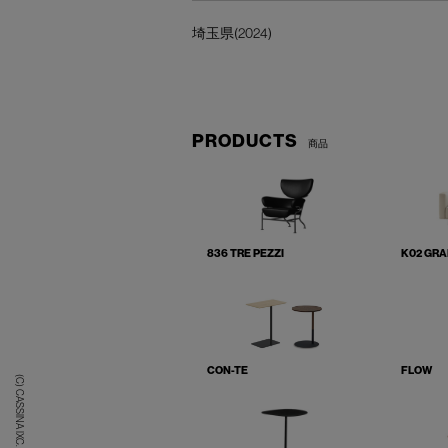
埼玉県(2024)
PRODUCTS
商品
836 TRE PEZZI
K02 GR
CON-TE
FLOW
(C) CASSINA IXC. Ltd.