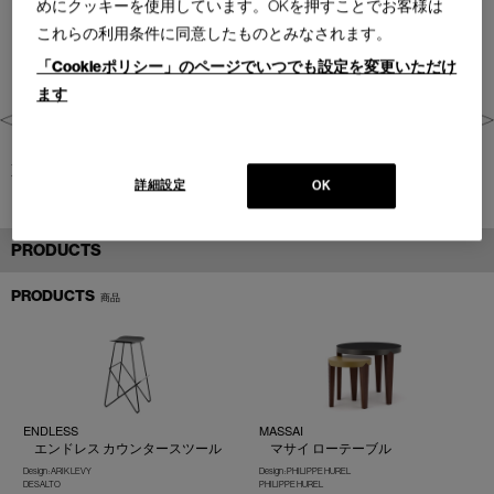
めにクッキーを使用しています。OKを押すことでお客様は
これらの利用条件に同意したものとみなされます。
「Cookieポリシー」のページでいつでも設定を変更いただけ
ます
東京都(2023)
詳細設定
OK
PRODUCTS
PRODUCTS
商品
ENDLESS
MASSAI
エンドレス カウンタースツール
マサイ ローテーブル
Design : ARIK LEVY
Design : PHILIPPE HUREL
DESALTO
PHILIPPE HUREL