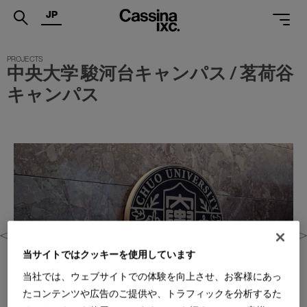
JP
.
中央大学 駿河台キャンパス / 茗荷谷
PRODUCTS
キャンパス
SERVICES
PROJECTS
MAGAZINE
SUPPORT
SHOPS
CATALOGUES
当サイトではクッキーを使用しています
当社では、ウェブサイトでの体験を向上させ、お客様にあっ
PROFESSIONAL
たコンテンツや広告のご提供や、トラフィックを分析するた
ONLINE STORE
お問合せ