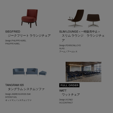
SIEGFRIED
SLIM LOUNGE＜一時販売中止＞
ジークフリート ラウンジチェア
スリム ラウンジ ラウンジチェ
ア
Design : PHILIPPE HUREL
PHILIPPE HUREL
Design : PEARSONLLOYD
ALIAS
アーム／アームレス
TANGRAM IS5
タングラム システムソファ
WATT
ワットチェア
Design : ANDREAS KROB / B4K
INTERSTUHL
Design : IXC R&D
オットマン／システムソファ
IXC CONTRACT