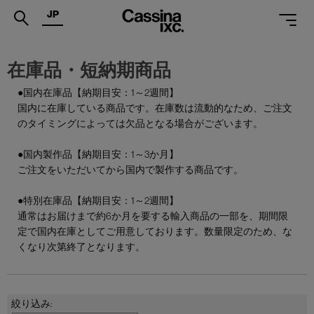
JP
.
在庫品・短納期商品
PRODUCTS
●国内在庫品【納期目安：1～2週間】
国内に在庫している商品です。在庫数は流動的なため、ご注文
SERVICES
のタイミングによっては欠品となる場合がございます。
PROJECTS
●国内製作品【納期目安：1～3か月】
MAGAZINE
ご注文をいただいてから国内で製作する商品です。
SUPPORT
●特別在庫品【納期目安：1～2週間】
通常はお届けまで約6か月を要する輸入商品の一部を、期間限
SHOPS
定で国内在庫としてご用意しております。数量限定のため、な
くなり次第終了となります。
CATALOGUES
PROFESSIONAL
ONLINE STORE
お問合せ