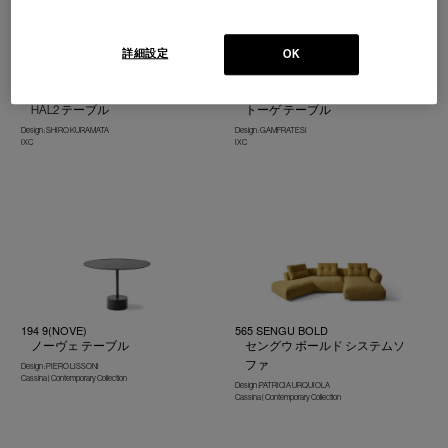
詳細設定
OK
HAL2 table
TOGE
HAL2 テーブル
トーゲ テーブル
Design : SHIRO KURAMATA
Design : GAMFRATESI
IXC
IXC
194 9(NOVE)
565 SENGU BOLD
ノーヴェ テーブル
セングウ ボールド システムソ
ファ
Design : PIERO LISSONI
Cassina | Contemporary Collection
Design :PATRICIA URQUIOLA
Cassina | Contemporary Collection