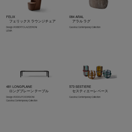
FELIX
084 ARAL
フェリックス ラウンジチェア
アラル ラグ
Design : ROBERTO LAZZERONI
Cassina | Contemporary Collection
LEMA
481 LONGPLANE
573 SESTIERE
ロングプレーン テーブル
セスティエーレ ベース
Design : RODOLFO DORDONI
Cassina | Contemporary Collection
Cassina | Contemporary Collection