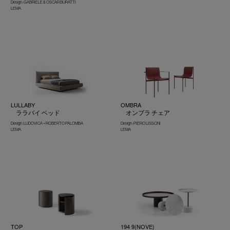
Design : GABRIELE & OSCAR BURATTI
LEMA
LULLABY
OMBRA
ララバイ ベッド
オンブラ チェア
Design : LUDOVICA + ROBERTO PALOMBA
Design : PIERO LISSONI
LEMA
LEMA
TOP
194 9(NOVE)