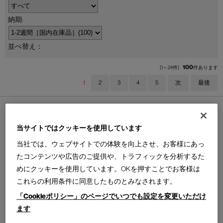
並べ替え：
100
[1～24件]
件あります
1
2
3
4
5
次
最後
当サイトではクッキーを使用しています
当社では、ウェブサイトでの体験を向上させ、お客様にあっ
DOT
D01 HOME FRAGRANCES
たコンテンツや広告のご提供や、トラフィックを分析するた
ドット テーブル
ホームフレグランス
めにクッキーを使用しています。OKを押すことでお客様は
Design : GAMFRATESI
Cassina | I Contemporary Collection
IXC
これらの利用条件に同意したものとみなされます。
「Cookieポリシー」のページでいつでも設定を変更いただけ
ます