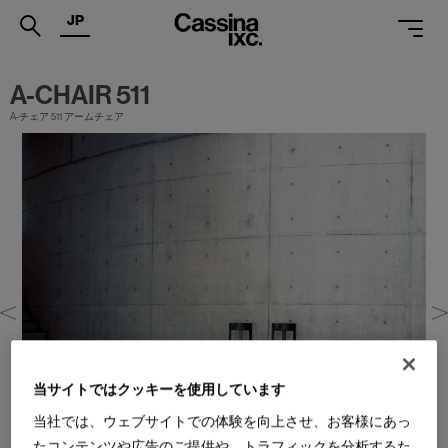
JP
.
A-CHAIR 511
PRODUCTS
A-チェア 511 アームチェア
SERVICES
PROJECTS
MAGAZINE
SUPPORT
SHOPS
CATALOGUES
当サイトではクッキーを使用しています
PROFESSIONAL
当社では、ウェブサイトでの体験を向上させ、お客様にあっ
ONLINE STORE
お問合せ
たコンテンツや広告のご提供や、トラフィックを分析するた