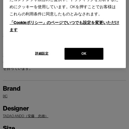
めにクッキーを使用しています。OKを押すことでお客様は
これらの利用条件に同意したものとみなされます。
「Cookieポリシー」のページでいつでも設定を変更いただけ
ます
建築家の安藤忠雄が手掛けたアームチェアです。ウォールナット材とい
う硬質な素材の特性を生かし、背もたれをはじめ、あらゆるディテール
においてシルエットラインが美しい椅子に仕上がっています。安藤氏の
詳細設定
OK
建築作品と同様、孤高でストイックなイメージを与えるチェアです。こ
のアームチェアは背もたれがゆるやかにカーブしており、実用的機能性
を持っています。
Brand
IXC
Designer
TADAO ANDO（安藤 忠雄）
Size