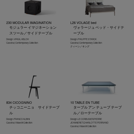
230 MODULAR IMAGINATION
L26 VOLAGE bed
モジュラー イマジネーション
ヴォラージュ ベッド・サイドテ
スツール／サイドテーブル
ーブル
Design : VIRGIL ABLOH
Design : PHILIPPE STARCK
Cassina | Contemporary Collection
Cassina | Contemporary Collection
クィーン／キング
834 CICOGNINO
10 TABLE EN TUBE
チッコニーニョ サイドテーブ
ターブル アン テューブ テーブ
ル
ル／ローテーブル
Design : FRANCO ALBINI
Design : LE CORBUSIER,PIERRE
Cassina | I Maestri Collection
JEANNERET,CHARLOTTE PERRIAND
Cassina | I Maestri Collection