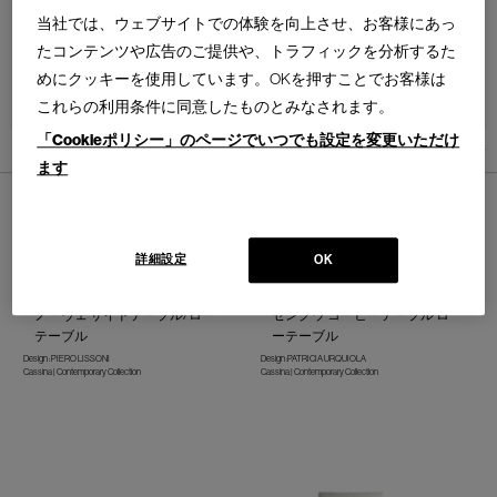
当社では、ウェブサイトでの体験を向上させ、お客様にあっ
たコンテンツや広告のご提供や、トラフィックを分析するた
めにクッキーを使用しています。OKを押すことでお客様は
並べ替え：
これらの利用条件に同意したものとみなされます。
「Cookieポリシー」のページでいつでも設定を変更いただけ
10
件あります
ます
詳細設定
OK
194 9(NOVE)
564 SENGU COFFEE TABLE
ノーヴェ サイドテーブル/ロー
セングウ コーヒーテーブル ロ
テーブル
ーテーブル
Design : PIERO LISSONI
Design :PATRICIA URQUIOLA
Cassina | Contemporary Collection
Cassina | Contemporary Collection