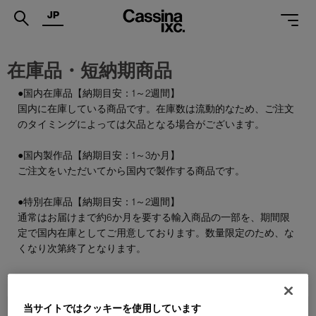
JP
.
在庫品・短納期商品
PRODUCTS
●国内在庫品【納期目安：1～2週間】
国内に在庫している商品です。在庫数は流動的なため、ご注文
SERVICES
のタイミングによっては欠品となる場合がございます。
PROJECTS
●国内製作品【納期目安：1～3か月】
MAGAZINE
ご注文をいただいてから国内で製作する商品です。
SUPPORT
●特別在庫品【納期目安：1～2週間】
通常はお届けまで約6か月を要する輸入商品の一部を、期間限
SHOPS
定で国内在庫としてご用意しております。数量限定のため、な
くなり次第終了となります。
CATALOGUES
PROFESSIONAL
当サイトではクッキーを使用しています
ONLINE STORE
お問合せ