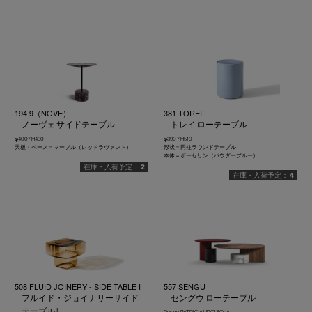
194 9（NOVE）
381 TOREI
ノーヴェ サイドテーブル
トレイ ローテーブル
φ400× H490
φ390 × H510
天板・ベース＝マーブル（レッドラヴァント）
形状＝円柱ラウンドテーブル
本体＝ポーセリン（パウダーブルー）
2
4
508 FLUID JOINERY - SIDE TABLE I
557 SENGU
フルイド・ジョイナリーサイド
セングウ ローテーブル
テーブル I
Design :PATRICIA URQUIOLA