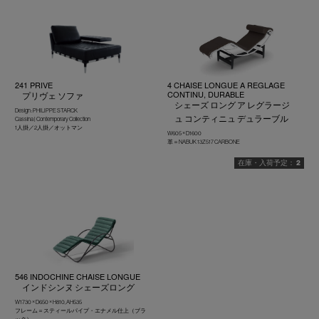
241 PRIVE
4 CHAISE LONGUE A REGLAGE
CONTINU, DURABLE
プリヴェ ソファ
シェーズ ロング ア レグラージ
Design : PHILIPPE STARCK
ュ コンティニュ デュラーブル
Cassina | Contemporary Collection
1人掛／2人掛／オットマン
W605 × D1600
革＝NABUK 13Z517 CARBONE
2
546 INDOCHINE CHAISE LONGUE
インドシンヌ シェーズロング
W1730 × D650 × H810, AH535
フレーム＝スティールパイプ・エナメル仕上（ブラ