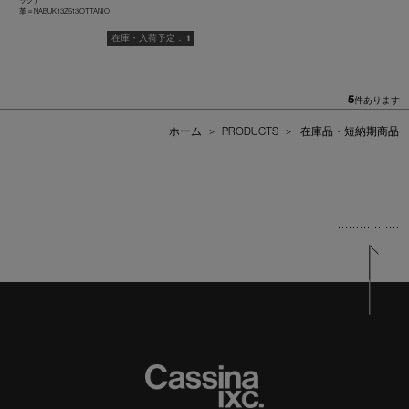
ック）
革＝NABUK 13Z513 OTTANIO
1
5
件あります
ホーム
>
PRODUCTS
>
在庫品・短納期商品