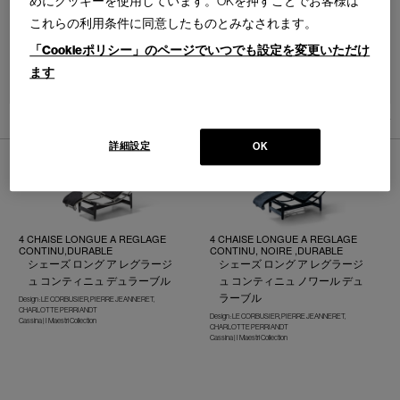
めにクッキーを使用しています。OKを押すことでお客様は
これらの利用条件に同意したものとみなされます。
「Cookieポリシー」のページでいつでも設定を変更いただけ
ます
並べ替え：
5
件あります
詳細設定
OK
4 CHAISE LONGUE A REGLAGE
4 CHAISE LONGUE A REGLAGE
CONTINU,DURABLE
CONTINU, NOIRE ,DURABLE
シェーズ ロング ア レグラージ
シェーズ ロング ア レグラージ
ュ コンティニュ デュラーブル
ュ コンティニュ ノワール デュ
ラーブル
Design : LE CORBUSIER, PIERRE JEANNERET,
CHARLOTTE PERRIANDT
Design : LE CORBUSIER, PIERRE JEANNERET,
Cassina | I Maestri Collection
CHARLOTTE PERRIANDT
Cassina | I Maestri Collection