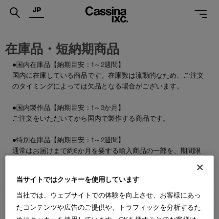
JP
.
在庫品・短納期商品
PRODUCTS
●国内在庫品【納期目安：1～2週間】
国内に在庫している商品です。在庫数は流動的なため、ご注文
SERVICES
のタイミングによっては欠品となる場合がございます。
PROJECTS
●国内製作品【納期目安：1～3か月】
MAGAZINE
ご注文をいただいてから国内で製作する商品です。
SUPPORT
●特別在庫品【納期目安：1～2週間】
通常はお届けまで約6か月を要する輸入商品の一部を、期間限
SHOPS
定で国内在庫としてご用意しております。数量限定のため、な
くなり次第終了となります。
CATALOGUES
当サイトではクッキーを使用しています
当社では、ウェブサイトでの体験を向上させ、お客様にあっ
PROFESSIONAL
たコンテンツや広告のご提供や、トラフィックを分析するた
ONLINE STORE
お問合せ