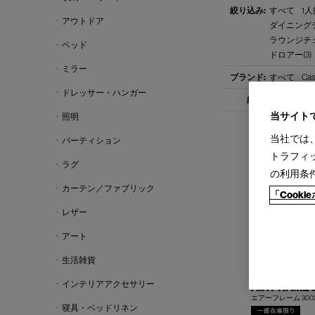
すべて
1人
アウトドア
ダイニングテ
ラウンジチェ
ベッド
ドロアー(3)
ミラー
すべて
Cas
ドレッサー・ハンガー
すべて
1-
当サイト
照明
当社では
パーティション
トラフィ
ラグ
の利用条
カーテン／ファブリック
「Cook
レザー
アート
生活雑貨
インテリアアクセサリー
AIR FRAME 3
エアーフレーム 300
寝具・ベッドリネン