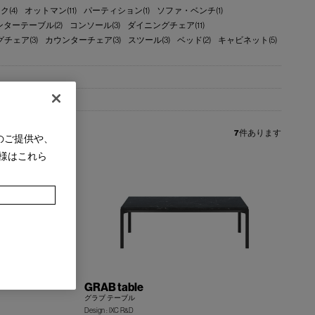
ク(4)
オットマン(11)
パーティション(1)
ソファ・ベンチ(1)
ターテーブル(2)
コンソール(3)
ダイニングチェア(11)
チェア(3)
カウンターチェア(3)
スツール(3)
ベッド(2)
キャビネット(5)
7
件あります
のご提供や、
様はこれら
GRAB table
グラブ テーブル
Design : IXC R&D