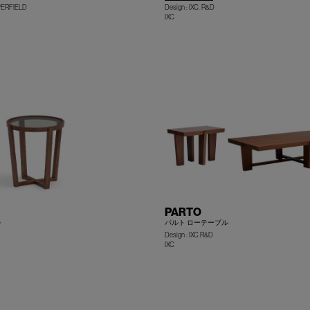
PPERFIELD
Design : IXC. R&D
IXC
+
PARTO
ル
パルト ローテーブル
Design : IXC R&D
IXC
+