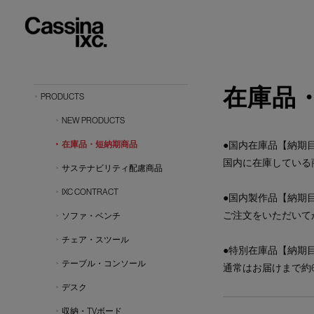
在庫品
PRODUCTS
NEW PRODUCTS
在庫品・短納期商品
●国内在庫品【納期目
国内に在庫している
サステナビリティ配慮商品
IXC CONTRACT
●国内製作品【納期目
ご注文をいただいて
ソファ・ベンチ
チェア・スツール
●特別在庫品【納期目
テーブル・コンソール
通常はお届けまで約
デスク
収納・TVボード