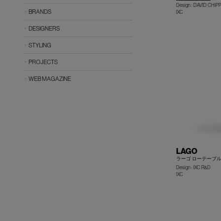
Design : DAVID CHI
BRANDS
IXC
DESIGNERS
STYLING
PROJECTS
WEB MAGAZINE
LAGO
ラーゴ ローテーブ
Design : IXC R&D
IXC