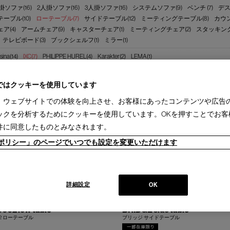
掛ソファ(16)
2人掛ソファ(16)
3人掛ソファ(16)
システムソファ(9)
ベンチ (7)
デス
ーブル(10)
ローテーブル(7)
サイドテーブル(12)
ミーティングテーブル(8)
カウン
ア(4)
アームチェア(9)
キャスターチェア(1)
ミーティングチェア(2)
スタッキング
テレビボード(3)
ブックシェルフ(1)
ミラー(1)
sina(14)
IXC(7)
PHILIPPE HUREL(4)
Karakter(2)
LEMA(1)
2週間［国内在庫品］(4)
1-3ヵ月［国内製作品］(3)
ではクッキーを使用しています
、ウェブサイトでの体験を向上させ、お客様にあったコンテンツや広告
ックを分析するためにクッキーを使用しています。OKを押すことでお客
件に同意したものとみなされます。
ieポリシー」のページでいつでも設定を変更いただけます
詳細設定
OK
002 low table
BRIDGE side table
2 ローテーブル
ブリッジ サイドテーブル