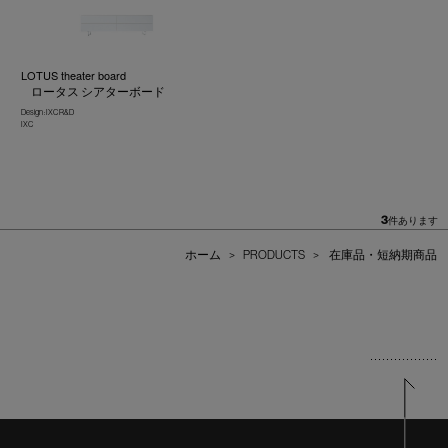
LOTUS theater board
ロータス シアターボード
Design : IXC R&D
IXC
3
件あります
ホーム
>
PRODUCTS
>
在庫品・短納期商品