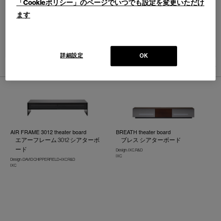
「Cookieポリシー」のページでいつでも設定を変更いただけ
ます
並べ替え：
詳細設定
OK
3
件あります
AIR FRAME 3012 theater board
BREATH theater board
エアーフレーム 3012 シアターボ
ブレス シアターボード
ード
Design : IXC. R&D
IXC
Design : DAVID CHIPPERFIELD+IXC R&D
IXC