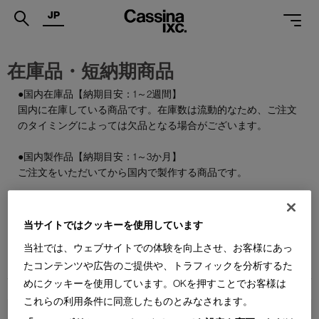
JP
.
在庫品・短納期商品
PRODUCTS
●国内在庫品【納期目安：1～2週間】
国内に在庫している商品です。在庫数は流動的なため、ご注文
SERVICES
のタイミングによっては欠品となる場合がございます。
PROJECTS
●国内製作品【納期目安：1～3か月】
MAGAZINE
ご注文をいただいてから国内で製作する商品です。
SUPPORT
●特別在庫品【納期目安：1～2週間】
通常はお届けまで約6か月を要する輸入商品の一部を、期間限
当サイトではクッキーを使用しています
SHOPS
定で国内在庫としてご用意しております。数量限定のため、な
当社では、ウェブサイトでの体験を向上させ、お客様にあっ
くなり次第終了となります。
CATALOGUES
たコンテンツや広告のご提供や、トラフィックを分析するた
めにクッキーを使用しています。OKを押すことでお客様は
PROFESSIONAL
これらの利用条件に同意したものとみなされます。
ONLINE STORE
お問合せ