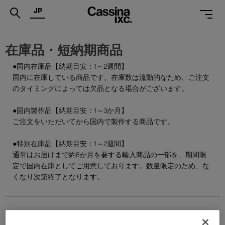
JP
.
在庫品・短納期商品
PRODUCTS
●国内在庫品【納期目安：1～2週間】
国内に在庫している商品です。在庫数は流動的なため、ご注文
SERVICES
のタイミングによっては欠品となる場合がございます。
PROJECTS
●国内製作品【納期目安：1～3か月】
MAGAZINE
ご注文をいただいてから国内で製作する商品です。
SUPPORT
●特別在庫品【納期目安：1～2週間】
通常はお届けまで約6か月を要する輸入商品の一部を、期間限
SHOPS
定で国内在庫としてご用意しております。数量限定のため、な
くなり次第終了となります。
CATALOGUES
PROFESSIONAL
ONLINE STORE
お問合せ