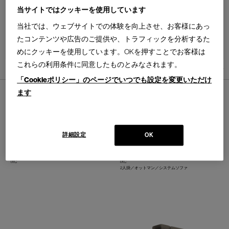
当サイトではクッキーを使用しています
当社では、ウェブサイトでの体験を向上させ、お客様にあっ
たコンテンツや広告のご提供や、トラフィックを分析するた
並べ替え：
めにクッキーを使用しています。OKを押すことでお客様は
これらの利用条件に同意したものとみなされます。
11
件あります
「Cookieポリシー」のページでいつでも設定を変更いただけ
ます
詳細設定
OK
AMANE
BIRD
アマネ システムソファ
バード システムソファ
Design : GAMFRATESI
Design : IXC R&D
IXC
IXC
2人掛／オットマン／システムソファ