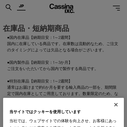
JP
.
在庫品・短納期商品
PRODUCTS
●国内在庫品【納期目安：1～2週間】
国内に在庫している商品です。在庫数は流動的なため、ご注文
SERVICES
のタイミングによっては欠品となる場合がございます。
PROJECTS
●国内製作品【納期目安：1～3か月】
MAGAZINE
ご注文をいただいてから国内で製作する商品です。
SUPPORT
●特別在庫品【納期目安：1～2週間】
通常はお届けまで約6か月を要する輸入商品の一部を、期間限
SHOPS
定で国内在庫としてご用意しております。数量限定のため、な
くなり次第終了となります。
CATALOGUES
当サイトではクッキーを使用しています
PROFESSIONAL
当社では、ウェブサイトでの体験を向上させ、お客様にあっ
ONLINE STORE
お問合せ