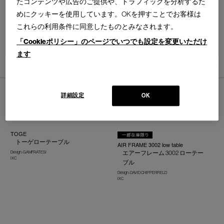
たコンテンツや広告のご提供や、トラフィックを分析するた
めにクッキーを使用しています。OKを押すことでお客様は
これらの利用条件に同意したものとみなされます。
「Cookieポリシー」のページでいつでも設定を変更いただけ
並べ替え：
ます
7
件あります
詳細設定
OK
TOGE
トーゲローテーブル
AIR FRAME 3002 low table
エアーフレーム 3002 ローテー
Design : GAMFRATESI
IXC
ブル
Design : DAVID CHIPPERFIELD
IXC