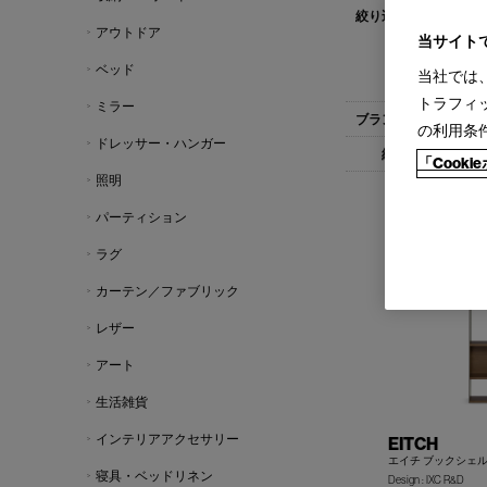
すべて
1人
アウトドア
ダイニングテ
当サイト
ラウンジチェ
ベッド
当社では
ドロアー(3)
トラフィ
ミラー
すべて
Cas
の利用条
ドレッサー・ハンガー
すべて
1-
「Cook
照明
パーティション
ラグ
カーテン／ファブリック
レザー
アート
生活雑貨
インテリアアクセサリー
EITCH
エイチ ブックシェ
寝具・ベッドリネン
Design : IXC R&D