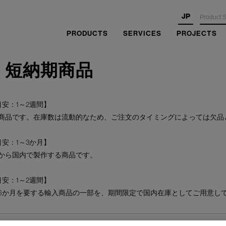
JP
PRODUCTS
SERVICES
PROJECTS
・短納期商品
安：1～2週間】
商品です。在庫数は流動的なため、ご注文のタイミングによっては欠品
安：1～3か月】
から国内で製作する商品です。
安：1～2週間】
6か月を要する輸入商品の一部を、期間限定で国内在庫としてご用意し