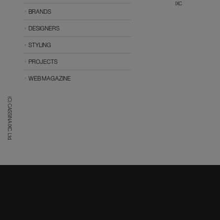
IXC
BRANDS
DESIGNERS
STYLING
PROJECTS
WEB MAGAZINE
(C) CASSINA IXC. Ltd.