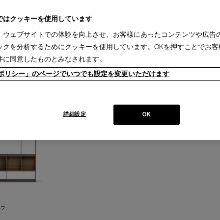
掛ソファ(16)
2人掛ソファ(16)
3人掛ソファ(16)
システムソファ(9)
ベンチ (7)
デス
ーブル(10)
ローテーブル(7)
サイドテーブル(12)
ミーティングテーブル(8)
カウン
ではクッキーを使用しています
ア(4)
アームチェア(9)
キャスターチェア(1)
ミーティングチェア(2)
スタッキング
、ウェブサイトでの体験を向上させ、お客様にあったコンテンツや広告
テレビボード(3)
ブックシェルフ(1)
ミラー(1)
ックを分析するためにクッキーを使用しています。OKを押すことでお客
sina(1)
IXC(1)
Karakter(1)
LEMA(1)
件に同意したものとみなされます。
2週間［国内在庫品］(1)
ieポリシー」のページでいつでも設定を変更いただけます
詳細設定
OK
ルフ