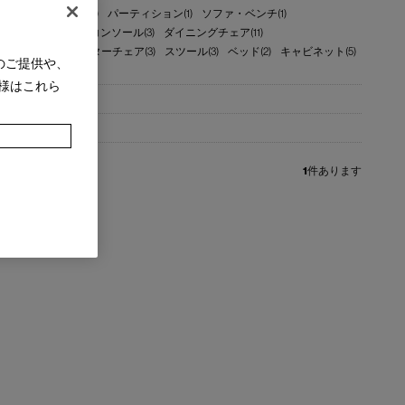
ク(4)
オットマン(11)
パーティション(1)
ソファ・ベンチ(1)
ターテーブル(2)
コンソール(3)
ダイニングチェア(11)
チェア(3)
カウンターチェア(3)
スツール(3)
ベッド(2)
キャビネット(5)
のご提供や、
様はこれら
1
件あります