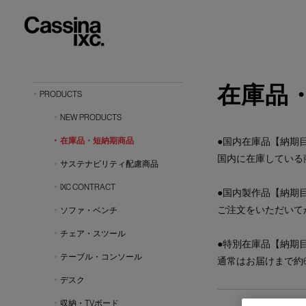
在庫品
PRODUCTS
NEW PRODUCTS
在庫品・短納期商品
●国内在庫品【納期目
国内に在庫している
サステナビリティ配慮商品
IXC CONTRACT
●国内製作品【納期目
ご注文をいただいて
ソファ・ベンチ
チェア・スツール
●特別在庫品【納期目
テーブル・コンソール
通常はお届けまで約
デスク
収納・TVボード