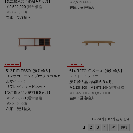
【受注輸入品／納期 6-8ヵ月】
￥2,519,000)
￥2,583,900
(通常価格
在庫：受注輸入
￥2,871,000)
在庫：受注輸入
513 RIFLESSO【受注輸入】
514 REFOLO ベース【受注輸入】
（マホガニータイプ(ナチュラルア
レフォロ・ソファ
ルマイト））
【受注輸入品／納期 6-8ヵ月】
リフレッソ キャビネット
(通常価格
￥1,138,500～
￥1,673,100
【受注輸入品／納期 6-8ヵ月】
)
￥1,265,000～
￥1,859,000
￥3,465,000
(通常価格
在庫：受注輸入
￥3,850,000)
在庫：受注輸入
[1～24件]
87
件あります
1
2
3
4
次
最後