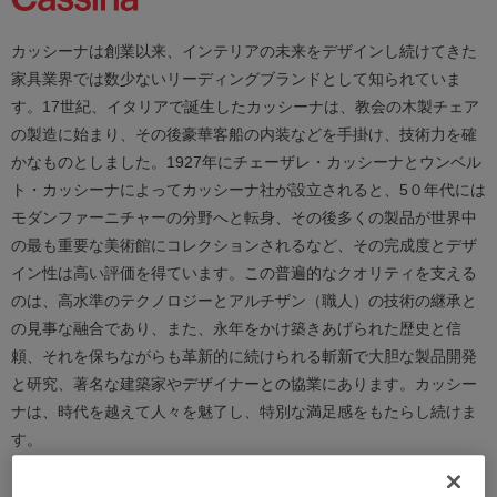
カッシーナは創業以来、インテリアの未来をデザインし続けてきた
家具業界では数少ないリーディングブランドとして知られていま
す。17世紀、イタリアで誕生したカッシーナは、教会の木製チェア
の製造に始まり、その後豪華客船の内装などを手掛け、技術力を確
かなものとしました。1927年にチェーザレ・カッシーナとウンベル
ト・カッシーナによってカッシーナ社が設立されると、5０年代には
モダンファーニチャーの分野へと転身、その後多くの製品が世界中
の最も重要な美術館にコレクションされるなど、その完成度とデザ
イン性は高い評価を得ています。この普遍的なクオリティを支える
のは、高水準のテクノロジーとアルチザン（職人）の技術の継承と
の見事な融合であり、また、永年をかけ築きあげられた歴史と信
頼、それを保ちながらも革新的に続けられる斬新で大胆な製品開発
と研究、著名な建築家やデザイナーとの協業にあります。カッシー
ナは、時代を越えて人々を魅了し、特別な満足感をもたらし続けま
す。