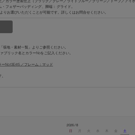
上／カラー塗装仕上（ブラック／グレー／ライトブルー／グリーン／トープ／アイ
ム・フェザーパッディング、脚端： グライド。
11色よりお選びいただくことが可能です。詳しくはお問合せください。
を「張地・素材一覧」よりご参照ください。
ァブリック名とカラーNoをご記入ください。
o:13E415 ／フレーム：マッド
す。
2026 / 8
日
月
火
水
木
金
土