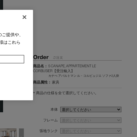
のご提供や、
様はこれら
商品名：
5 CANAPE, APPARTEMENT LE
CORBUSIER【受注輸入】
カナぺ アパルトマン ル・コルビュジエ ソファ2人掛
商品属性：
家具
商品の仕様を全て選択してください。
本体
フレーム
張地ランク