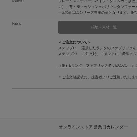
Material
フレーム＝スティールパイプ・クロムめっき仕
ン）、背・座クッション＝ポリウレタンフォー
※LCX革はLCシリーズ専用の革となります。
Fabric
張地・素材一覧
＜ご注文について＞
ステップ1： 選択したランクのファブリック
ステップ2： ご注文時、コメントにご希望のフ
（例）Eランク ファブリック名：BACCO カラーN
＊ご注文確認後に、担当者よりご連絡いたしま
オンラインストア 営業日カレンダー