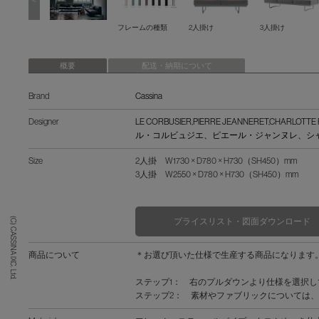
<
フレームの種類
2人掛け
3人掛け
概要
配送・納期について
Brand
Cassina
Designer
LE CORBUSIER,PIERRE JEANNERET,CHARLOTT
ル・コルビュジエ、ピエール・ジャンヌレ、シ
Size
2人掛 W1730 × D780 × H730（SH450）mm
3人掛 W2550 × D780 × H730（SH450）mm
(C) CASSINA IXC. Ltd.
プライスリスト・図面ダウンロード
商品について
＊お選び頂いた仕様で生産する商品になります
ステップ1： 右のプルダウンより仕様を選択
ステップ2： 素材やファブリックについては、「F