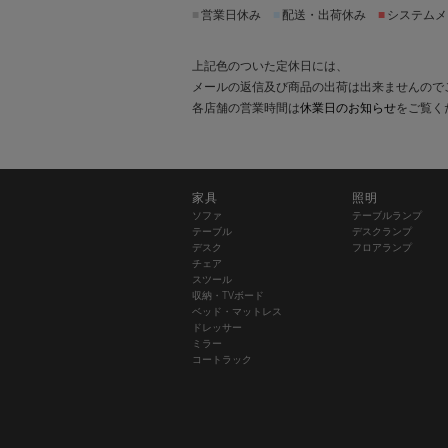
■
営業日休み
■
配送・出荷休み
■
システムメ
上記色のついた定休日には、
メールの返信及び商品の出荷は出来ませんので
各店舗の営業時間は
休業日のお知らせ
をご覧く
家具
照明
ソファ
テーブルランプ
テーブル
デスクランプ
デスク
フロアランプ
チェア
スツール
収納・TVボード
ベッド・マットレス
ドレッサー
ミラー
コートラック