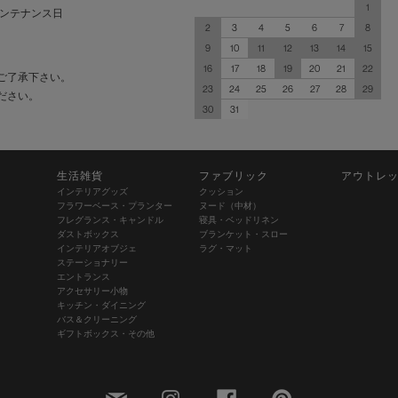
1
ンテナンス日
2
3
4
5
6
7
8
9
10
11
12
13
14
15
16
17
18
19
20
21
22
ご了承下さい。
23
24
25
26
27
28
29
ださい。
30
31
生活雑貨
ファブリック
アウトレ
インテリアグッズ
クッション
フラワーベース・プランター
ヌード（中材）
フレグランス・キャンドル
寝具・ベッドリネン
ダストボックス
ブランケット・スロー
インテリアオブジェ
ラグ・マット
ステーショナリー
エントランス
アクセサリー小物
キッチン・ダイニング
バス＆クリーニング
ギフトボックス・その他