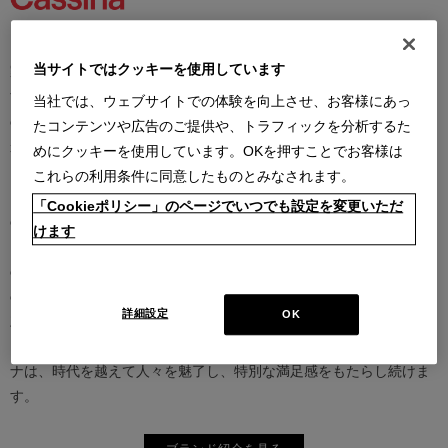
カッシーナは創業以来、インテリアの未来をデザインし続けてきた
当サイトではクッキーを使用しています
家具業界では数少ないリーディングブランドとして知られていま
す。17世紀、イタリアで誕生したカッシーナは、教会の木製チェア
当社では、ウェブサイトでの体験を向上させ、お客様にあっ
の製造に始まり、その後豪華客船の内装などを手掛け、技術力を確
たコンテンツや広告のご提供や、トラフィックを分析するた
かなものとしました。1927年にチェーザレ・カッシーナとウンベル
めにクッキーを使用しています。OKを押すことでお客様は
ト・カッシーナによってカッシーナ社が設立されると、5０年代には
これらの利用条件に同意したものとみなされます。
モダンファーニチャーの分野へと転身、その後多くの製品が世界中
「Cookieポリシー」のページでいつでも設定を変更いただ
の最も重要な美術館にコレクションされるなど、その完成度とデザ
けます
イン性は高い評価を得ています。この普遍的なクオリティを支える
のは、高水準のテクノロジーとアルチザン（職人）の技術の継承と
の見事な融合であり、また、永年をかけ築きあげられた歴史と信
詳細設定
OK
頼、それを保ちながらも革新的に続けられる斬新で大胆な製品開発
と研究、著名な建築家やデザイナーとの協業にあります。カッシー
ナは、時代を越えて人々を魅了し、特別な満足感をもたらし続けま
す。