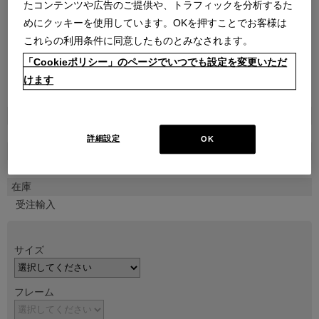
たコンテンツや広告のご提供や、トラフィックを分析するた
めにクッキーを使用しています。OKを押すことでお客様は
これらの利用条件に同意したものとみなされます。
「Cookieポリシー」のページでいつでも設定を変更いただ
けます
●
●
●
商品属性
家具
詳細設定
OK
販売価格
￥1,752,300
(通常価格 ￥1,947,000～￥1,947,000)
在庫
受注輸入
サイズ
フレーム