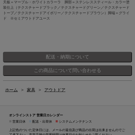
天板＝マーブル・ホワイトカラーラ 脚部＝ステンレススティール・カラー塗
装仕上（テクスチャードブラック／テクスチャードグリーン／テクスチャード
トープ／テクスチャードアイボリー／テクスチャードブラウン）脚端＝グライ
ド ※セミアウトドアユース
ホーム
>
家具
>
アウトドア
オンラインストア 営業日カレンダー
■
■
■
営業日休
配送・出荷休
システムメンテナンス
上記色のついた定休日には、メールの返信及び商品の出荷は出来ませんのでご
了承下さい。直営店舗の営業時間は
休業日のお知らせ
をご覧ください。